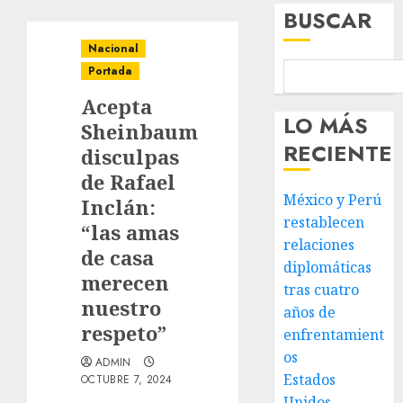
BUSCAR
Nacional
Portada
Acepta
LO MÁS
Sheinbaum
RECIENTE
disculpas
de Rafael
México y Perú
Inclán:
restablecen
“las amas
relaciones
de casa
diplomáticas
merecen
tras cuatro
nuestro
años de
respeto”
enfrentamient
os
ADMIN
Estados
OCTUBRE 7, 2024
Unidos