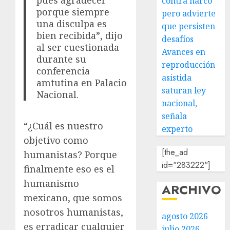
pues agradecer
contra narco
porque siempre
pero advierte
una disculpa es
que persisten
bien recibida”, dijo
desafíos
al ser cuestionada
Avances en
durante su
reproducción
conferencia
asistida
amtutina en Palacio
saturan ley
Nacional.
nacional,
señala
“¿Cuál es nuestro
experto
objetivo como
[the_ad
humanistas? Porque
id="283222"]
finalmente eso es el
humanismo
ARCHIVO
mexicano, que somos
nosotros humanistas,
agosto 2026
es erradicar cualquier
julio 2026