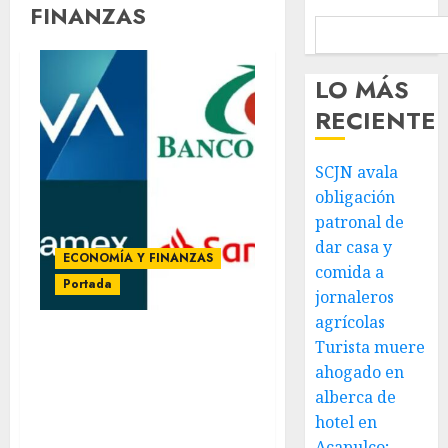
FINANZAS
LO MÁS
RECIENTE
SCJN avala
obligación
patronal de
dar casa y
ECONOMÍA Y FINANZAS
comida a
Portada
jornaleros
agrícolas
Turista muere
¡Adiós a los retiros
ahogado en
fáciles en efectivo! Los
bancos te pondrán esta
alberca de
traba obligatoria que
hotel en
nadie vio venir
Acapulco;