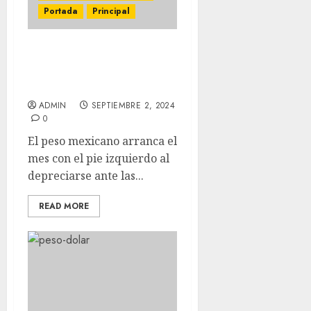
Portada
Principal
El Dólar se vende en 19.73
pesos en bancos
capitalinos
ADMIN
SEPTIEMBRE 2, 2024
0
El peso mexicano arranca el
mes con el pie izquierdo al
depreciarse ante las...
READ MORE