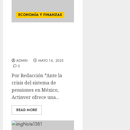
ECONOMÍA Y FINANZAS
ACTINVER TE AYUDA A
TRANSFORMAR TU
REPARTO DE UTILIDADES
EN UN RETIRO SEGURO
ADMIN
MAYO 14, 2025
0
Por Redacción *Ante la
crisis del sistema de
pensiones en México,
Actinver ofrece una...
READ MORE