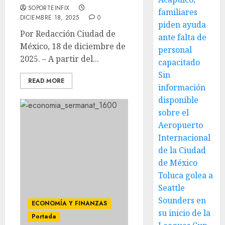
SOPORTEINFIX
familiares
DICIEMBRE 18, 2025
0
piden ayuda
Por Redacción Ciudad de
ante falta de
México, 18 de diciembre de
personal
2025. – A partir del...
capacitado
Sin
READ MORE
información
disponible
sobre el
Aeropuerto
Internacional
de la Ciudad
de México
Toluca golea a
Seattle
Sounders en
ECONOMÍA Y FINANZAS
su inicio de la
Portada