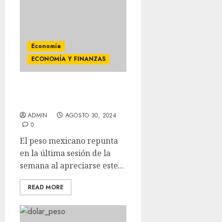
Economía
ECONOMÍA Y FINANZAS
El Dólar se vende en 19.68
pesos a la venta
ADMIN
AGOSTO 30, 2024
0
El peso mexicano repunta
en la última sesión de la
semana al apreciarse este...
READ MORE