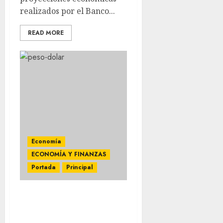
realizados por el Banco...
READ MORE
Economía
ECONOMÍA Y FINANZAS
Portada
Principal
El Dólar se vende 19.83
pesos en bancos de la
CDMX