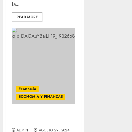
la...
READ MORE
Economía
ECONOMÍA Y FINANZAS
El Dólar se vende en 19.75
pesos
ADMIN
AGOSTO 29, 2024