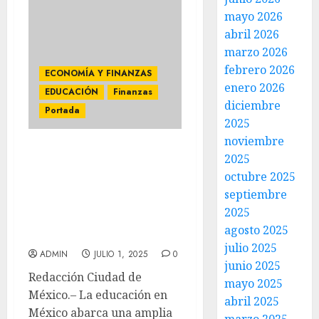
mayo 2026
abril 2026
marzo 2026
febrero 2026
ECONOMÍA Y FINANZAS
enero 2026
EDUCACIÓN
Finanzas
diciembre
Portada
2025
noviembre
TECMILENIO Y BBVA
2025
MÉXICO DEJAN HUELLA
octubre 2025
AL IMPULSAR A UNA
septiembre
GENERACIÓN DE
2025
JÓVENES CON
agosto 2025
EDUCACIÓN FINANCIERA
julio 2025
ADMIN
JULIO 1, 2025
0
junio 2025
Redacción Ciudad de
mayo 2025
México.– La educación en
abril 2025
México abarca una amplia