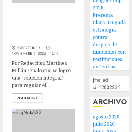
Leagues Cup
2026
Economía, SEMARNAT y
Presenta
CANACAR lanzan nuevas
Clara Brugada
normas ambientales para
estrategia
importación de vehículos
contra
de carga
despojo de
SOPORTEINFIX
inmuebles con
NOVIEMBRE 5, 2025
0
restituciones
Por Redacción: Martínez
en 15 días
Millán señaló que se logró
una “solución integral”
[the_ad
para regular el...
id="283222"]
READ MORE
ARCHIVO
agosto 2026
julio 2026
junio 2026