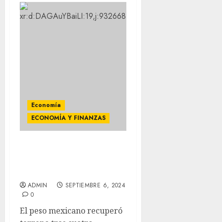
Economía
ECONOMÍA Y FINANZAS
Hoy viernes el Dólar se
vende en 19.80 pesos en la
CDMX
ADMIN
SEPTIEMBRE 6, 2024
0
El peso mexicano recuperó