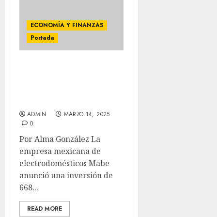
ECONOMÍA Y FINANZAS
Portada
MABE APUESTA POR
MÉXICO: INVERTIRÁ 668
MDD EN DESARROLLO
TECNOLÓGICO
ADMIN
MARZO 14, 2025
0
Por Alma González La
empresa mexicana de
electrodomésticos Mabe
anunció una inversión de
668...
READ MORE