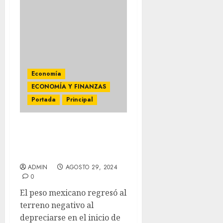
Economía
ECONOMÍA Y FINANZAS
Portada
Principal
Cierra el Dólar en 19.75
pesos en bancos de la
CDMX
ADMIN
AGOSTO 29, 2024
0
El peso mexicano regresó al
terreno negativo al
depreciarse en el inicio de