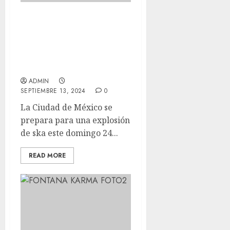
OUT OF CONTROL ARMY
y LA MELBOURNE SKA
ORCHESTRA invadirán el
escenario del TEATRO
METROPÓLITAN
ADMIN
SEPTIEMBRE 13, 2024
0
La Ciudad de México se
prepara para una explosión
de ska este domingo 24...
READ MORE