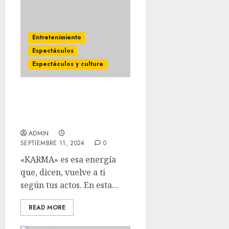
Entretenimiento
Espectáculos
Espectáculos y cultura
Fontana desata “karma”:
un viaje musical de
consecuencias y traición
ADMIN
SEPTIEMBRE 11, 2024
0
«KARMA» es esa energía
que, dicen, vuelve a ti
según tus actos. En esta...
READ MORE