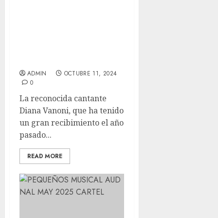
DIANA VANONI, CARLOS
CUEVAS y JORGE
“COQUE” MUÑIZ llegan a
Toluca este 24 de
noviembre
ADMIN
OCTUBRE 11, 2024
0
La reconocida cantante
Diana Vanoni, que ha tenido
un gran recibimiento el año
pasado...
READ MORE