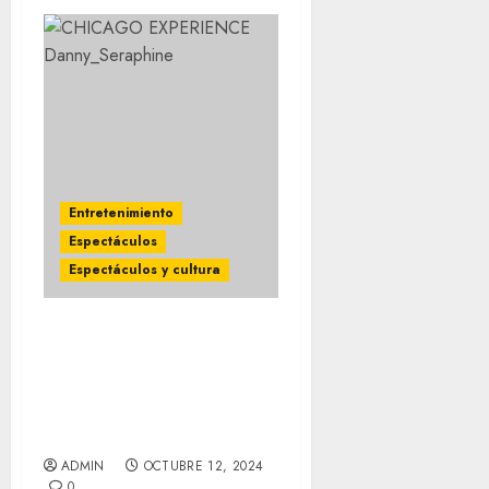
Entretenimiento
Espectáculos
Espectáculos y cultura
CHICAGO EXPERIENCE
FEAT. DANNY SERAPHINE
& JEFF COFFEY regresan
a La Maraka en
Noviembre
ADMIN
OCTUBRE 12, 2024
0