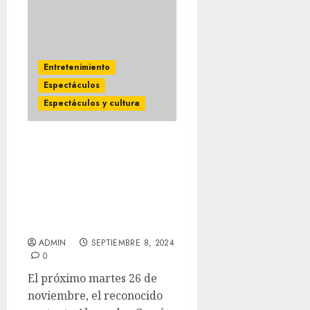
Entretenimiento
Espectáculos
Espectáculos y cultura
EL FANTASMA llega al
Auditorio Nacional en
noviembre con su
“equipo armado” a ritmo
de banda, Sierreño y
Mariachi
ADMIN
SEPTIEMBRE 8, 2024
0
El próximo martes 26 de
noviembre, el reconocido