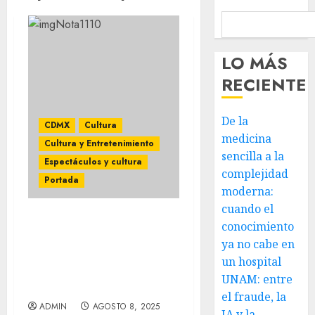
LO MÁS
RECIENTE
De la
CDMX
Cultura
medicina
Cultura y Entretenimiento
sencilla a la
Espectáculos y cultura
complejidad
Portada
moderna:
cuando el
conocimiento
Festival Internacional de
Cabaret inauguró su 22ª
ya no cabe en
edición en la Ciudad de
un hospital
México con más de 50
UNAM: entre
espectáculos
el fraude, la
ADMIN
AGOSTO 8, 2025
IA y la