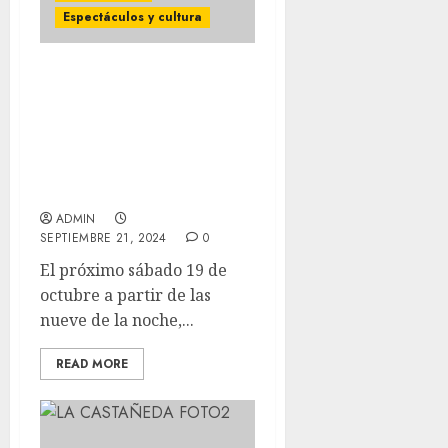
Espectáculos y cultura
DAVE EVANS
(EXCANTANTE DE AC/DC,
TIJUANA NO, ALFONSO
FORS y MUCHOS MÁSSE
presentan en el
FRONTÓN BUCARELI
ADMIN
SEPTIEMBRE 21, 2024
0
El próximo sábado 19 de
octubre a partir de las
nueve de la noche,...
READ MORE