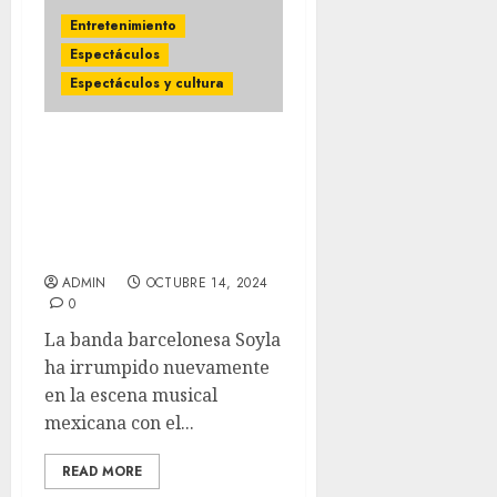
Entretenimiento
Espectáculos
Espectáculos y cultura
La banda catalana
SOYLA sorprende en
México con su nuevo
sencillo al lado de LOS
DANIELS
ADMIN
OCTUBRE 14, 2024
0
La banda barcelonesa Soyla
ha irrumpido nuevamente
en la escena musical
mexicana con el...
READ MORE