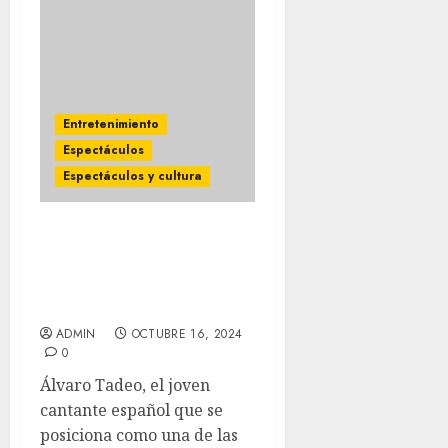
Entretenimiento
Espectáculos
Espectáculos y cultura
ÁLVARO TADEO lanza en
octubre de 2024 en
México su sencillo
titulado “YO SOY AQUÉL”
ADMIN
OCTUBRE 16, 2024
0
Álvaro Tadeo, el joven
cantante español que se
posiciona como una de las