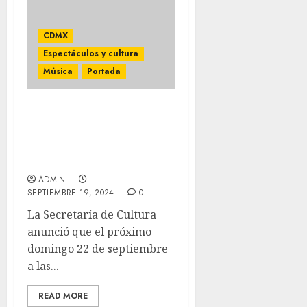
CDMX
Espectáculos y cultura
Música
Portada
HOMENAJE A JUAN
GABRIEL: CONCIERTO
HISTÓRICO EN EL
ZÓCALO
ADMIN
SEPTIEMBRE 19, 2024
0
La Secretaría de Cultura
anunció que el próximo
domingo 22 de septiembre
a las...
READ MORE