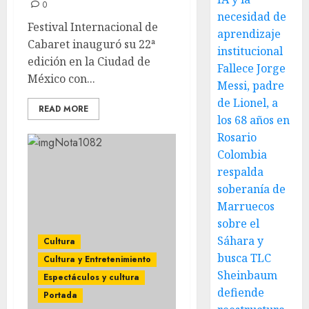
0
necesidad de
Festival Internacional de
aprendizaje
Cabaret inauguró su 22ª
institucional
edición en la Ciudad de
Fallece Jorge
México con...
Messi, padre
de Lionel, a
READ MORE
los 68 años en
Rosario
Colombia
respalda
soberanía de
Marruecos
sobre el
Sáhara y
Cultura
busca TLC
Cultura y Entretenimiento
Sheinbaum
Espectáculos y cultura
defiende
Portada