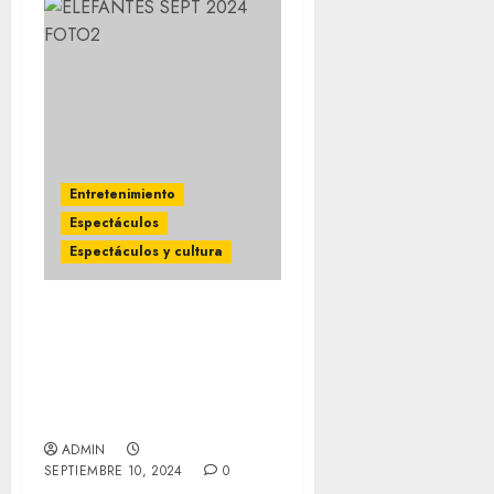
Entretenimiento
Espectáculos
Espectáculos y cultura
LA BANDA DE ROCK
ESPAÑOLA ELEFANTES
llega al lunario del
auditorio nacional, en su
30 aniversario
ADMIN
SEPTIEMBRE 10, 2024
0