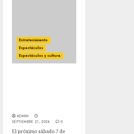
Entretenimiento
Espectáculos
Espectáculos y cultura
NOCHE DE LEYENDAS: El
adiós de la CASTAÑEDA, y
el regreso a México de
INSPECTER 7 y THE
LOCOS en un festival
único en Naucalpan
ADMIN
SEPTIEMBRE 21, 2024
0
El próximo sábado 7 de