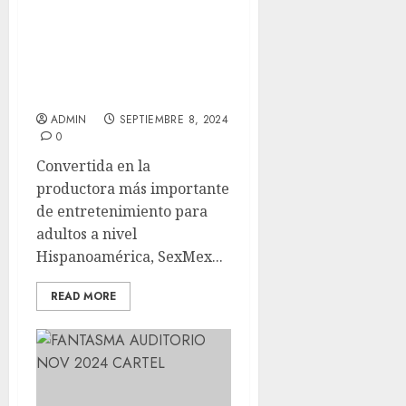
EXPO SEXMEX abre sus
puertas por un solo día
en expo reforma en
CDMX, la mayor expo
para adultos en LATAM
ADMIN
SEPTIEMBRE 8, 2024
0
Convertida en la
productora más importante
de entretenimiento para
adultos a nivel
Hispanoamérica, SexMex...
READ MORE