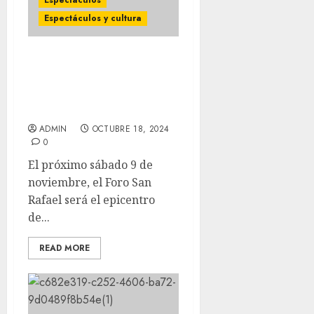
Espectáculos
Espectáculos y cultura
FUN KOMEDY está listo
para impactar con su
espectáculo a la capital
mexicana
ADMIN
OCTUBRE 18, 2024
0
El próximo sábado 9 de
noviembre, el Foro San
Rafael será el epicentro
de...
READ MORE