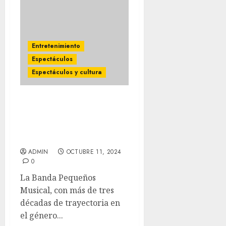
Entretenimiento
Espectáculos
Espectáculos y cultura
LA BANDA PEQUEÑOS
MUSICAL llega por
primera vez al Auditorio
Nacional en mayo de 2025
ADMIN
OCTUBRE 11, 2024
0
La Banda Pequeños
Musical, con más de tres
décadas de trayectoria en
el género...