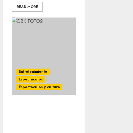
READ MORE
Entretenimiento
Espectáculos
Espectáculos y cultura
OBK se presentará en
México con un show
especial que hará un
recorrido por toda su