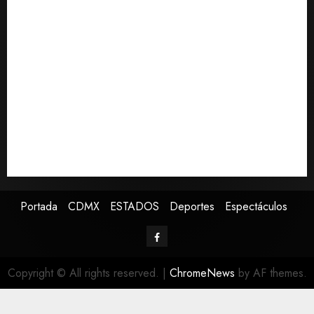
México y Perú restablecen relaciones diplomáticas
tras cuatro años de enfrentamientos
Estados Unidos reanuda parcialmente los envíos de
aguacate desde México
Declaran accidental la muerte de Brandon Clarke
por consumo de heroína y cocaína
EE. UU. reconoce apoyo de Sheinbaum contra narco
pero advierte que persisten desafíos
Avances en reproducción asistida saturan ley
nacional, señala experto
Portada
CDMX
ESTADOS
Deportes
Espectáculos
Copyright © All rights reserved.
|
ChromeNews
by AF themes.