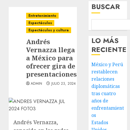
BUSCAR
Entretenimiento
Espectáculos
Espectáculos y cultura
LO MÁS
Andrés
RECIENTE
Vernazza llega
a México para
México y Perú
ofrecer gira de
restablecen
presentaciones
relaciones
ADMIN
JULIO 23, 2024
diplomáticas
tras cuatro
años de
enfrentamient
os
Andrés Vernazza,
Estados
Unidos