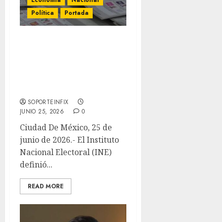
Economía
Nacional
Política
Portada
INE redistribuye 3,684
mdp entre partidos para
el segundo semestre de
2026 tras aval a cuatro
nuevas fuerzas
SOPORTEINFIX
JUNIO 25, 2026
0
Ciudad De México, 25 de
junio de 2026.- El Instituto
Nacional Electoral (INE)
definió...
READ MORE