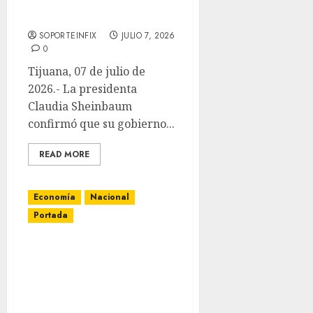
Texas; descarta vínculo
con T-MEC
SOPORTEINFIX
JULIO 7, 2026
0
Tijuana, 07 de julio de
2026.- La presidenta
Claudia Sheinbaum
confirmó que su gobierno...
READ MORE
Economía
Nacional
Portada
Inhabilitan por un año a
exadministrador de
Aduana en Lázaro
Cárdenas por ocultar 1.5