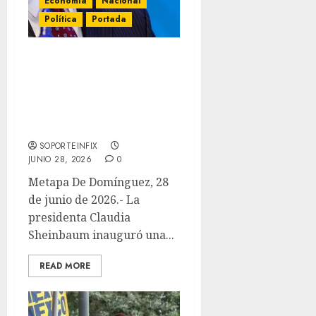
Economía
Nacional
Política
Portada
Inaugura Sheinbaum
planta de moscas
estériles en Chiapas con
inversión de 83.8 mdd de
EE.UU.
SOPORTEINFIX
JUNIO 28, 2026
0
Metapa De Domínguez, 28
de junio de 2026.- La
presidenta Claudia
Sheinbaum inauguró una...
READ MORE