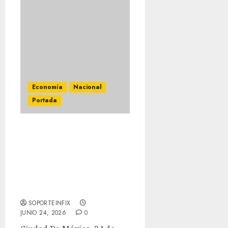
Economía
Nacional
Portada
Anuncia Sheinbaum
segunda fase de
investigación sobre
fracking y metas de
energías renovables para
2030
SOPORTEINFIX
JUNIO 24, 2026
0