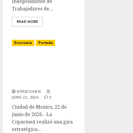
Independiente de
Trabajadores de...
READ MORE
Economía
Portada
Coparmex realiza gira
por París y Bruselas para
fortalecer
competitividad de
MiPyMEs en la UE
SOPORTEINFIX
JUNIO 22, 2026
0
Ciudad de Mexico, 22 de
junio de 2026.- La
Coparmex realizó una gira
estratégica...