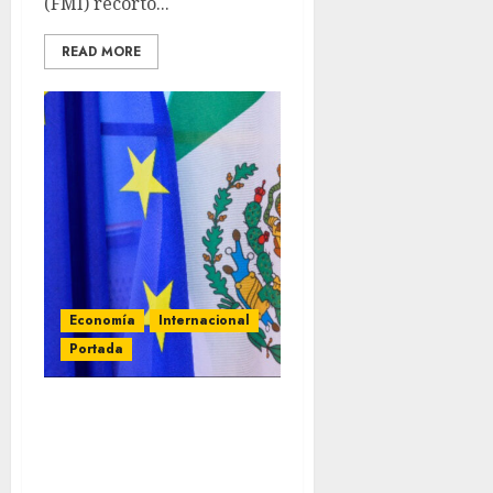
(FMI) recortó...
READ MORE
Economía
Internacional
Portada
Parlamento Europeo
ratifica acuerdo
comercial actualizado