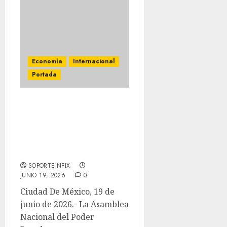
Economía
Internacional
Portada
Parlamento cubano
aprueba plan de
emergencia con 176
medidas de apertura
económica
SOPORTEINFIX
JUNIO 19, 2026
0
Ciudad De México, 19 de
junio de 2026.- La Asamblea
Nacional del Poder