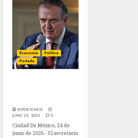
Economía
Política
Portada
Ebrard asegura que el T-
MEC seguirá vigente al
menos 10 años sin
importar revisión
SOPORTEINFIX
JUNIO 24, 2026
0
Ciudad De México, 24 de
junio de 2026.- El secretario