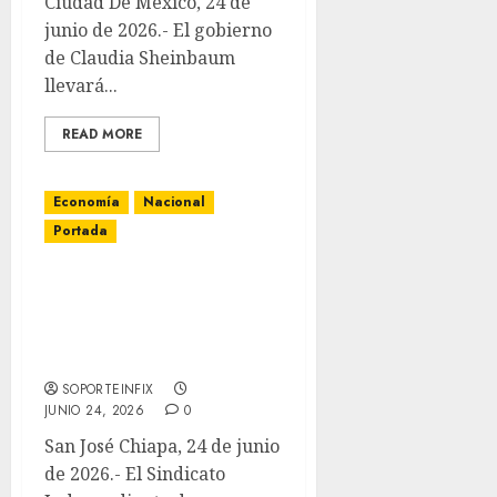
Ciudad De México, 24 de
junio de 2026.- El gobierno
de Claudia Sheinbaum
llevará...
READ MORE
Economía
Nacional
Portada
Trabajadores de Audi
votan propuesta de
aumento salarial del
19.5% en San José Chiapa
SOPORTEINFIX
JUNIO 24, 2026
0
San José Chiapa, 24 de junio
de 2026.- El Sindicato