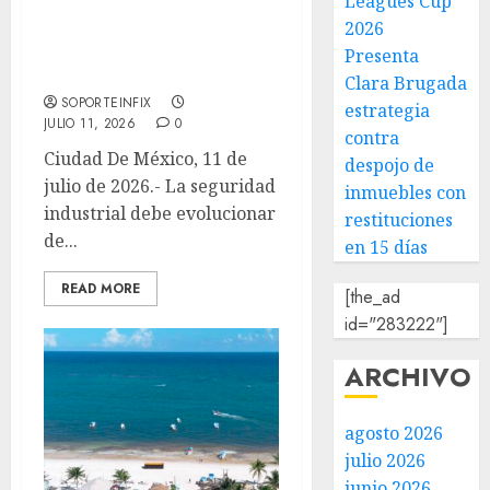
Leagues Cup
Seguridad industrial
2026
debe evolucionar hacia
Presenta
cultura organizacional
Clara Brugada
SOPORTEINFIX
estrategia
JULIO 11, 2026
0
contra
Ciudad De México, 11 de
despojo de
julio de 2026.- La seguridad
inmuebles con
industrial debe evolucionar
restituciones
de...
en 15 días
READ MORE
[the_ad
id="283222"]
ARCHIVO
agosto 2026
julio 2026
junio 2026