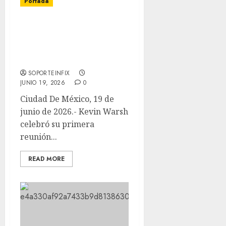
Portada
Primera reunión de
Kevin Warsh al frente de
la Fed marca un cambio
de régimen monetario
SOPORTEINFIX
JUNIO 19, 2026
0
Ciudad De México, 19 de
junio de 2026.- Kevin Warsh
celebró su primera
reunión...
READ MORE