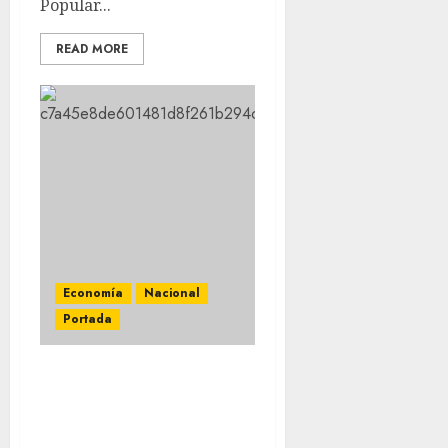
Popular...
READ MORE
Economía
Nacional
Portada
Entregan cálculo inicial
de 16 mil mdp para
rediseñar vía del Tren