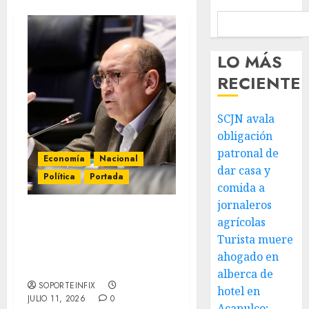
LO MÁS
RECIENTE
SCJN avala
obligación
patronal de
Economía
Nacional
dar casa y
Política
Portada
comida a
jornaleros
agrícolas
Presenta Rubén Moreira
iniciativa para prohibir
Turista muere
cancelación automática
ahogado en
de vuelos de conexión
alberca de
SOPORTEINFIX
hotel en
JULIO 11, 2026
0
Acapulco;