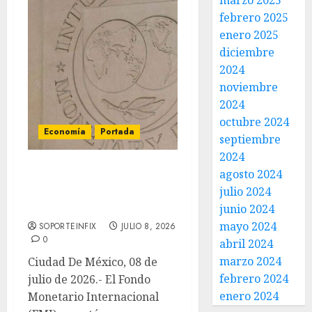
marzo 2025
febrero 2025
enero 2025
diciembre
2024
noviembre
2024
octubre 2024
Economía
Portada
septiembre
2024
agosto 2024
FMI recorta pronóstico
julio 2024
de crecimiento para
México en 2026 y 2027
junio 2024
mayo 2024
SOPORTEINFIX
JULIO 8, 2026
0
abril 2024
marzo 2024
Ciudad De México, 08 de
febrero 2024
julio de 2026.- El Fondo
enero 2024
Monetario Internacional