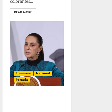
colorantes...
READ MORE
Economía
Nacional
Portada
Sheinbaum confirma
diálogo con Toyota por
traslado de planta a