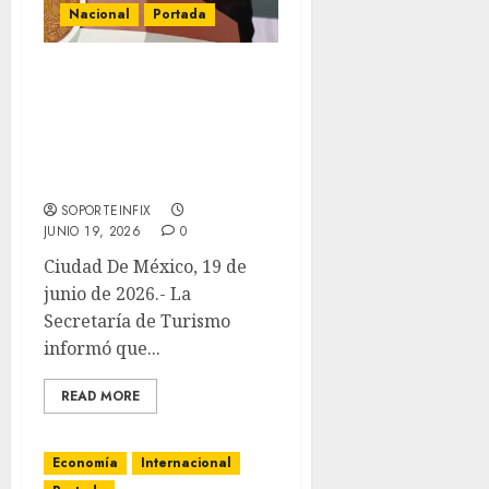
Nacional
Portada
México espera derrama
de 1,800 mdp por Mundial
2026; supera a EU y
Canadá en ocupación
hotelera
SOPORTEINFIX
JUNIO 19, 2026
0
Ciudad De México, 19 de
junio de 2026.- La
Secretaría de Turismo
informó que...
READ MORE
Economía
Internacional