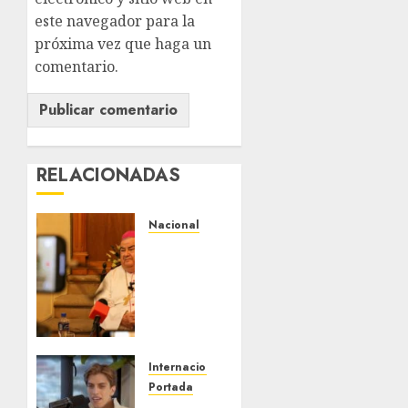
este navegador para la
próxima vez que haga un
comentario.
RELACIONADAS
Nacional
Fallece
Carlos
Garfias
Merlos,
arzobispo
emérito
de
Internacional
Morelia
Portada