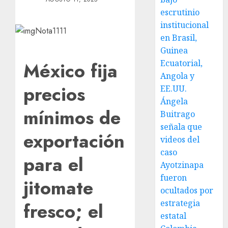
escrutinio
institucional
en Brasil,
Guinea
Ecuatorial,
México fija
Angola y
precios
EE.UU.
Ángela
mínimos de
Buitrago
señala que
exportación
videos del
caso
para el
Ayotzinapa
fueron
jitomate
ocultados por
estrategia
fresco; el
estatal