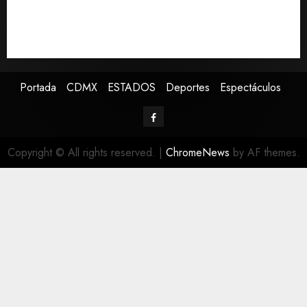
cuatro años de promesas de cambio
Ssa investiga brote de salmonelosis vinculado a
chiles jalapeños de Nuevo León y Sinaloa
Portada
CDMX
ESTADOS
Deportes
Espectáculos
Copyright © All rights reserved.
|
ChromeNews
by AF themes.