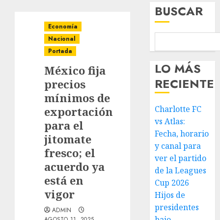
BUSCAR
Economía
Nacional
Portada
LO MÁS
México fija
RECIENTE
precios
mínimos de
Charlotte FC
exportación
vs Atlas:
para el
Fecha, horario
jitomate
y canal para
fresco; el
ver el partido
acuerdo ya
de la Leagues
está en
Cup 2026
vigor
Hijos de
presidentes
ADMIN
bajo
AGOSTO 11, 2025