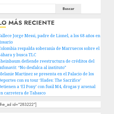
Buscar
LO MÁS RECIENTE
Fallece Jorge Messi, padre de Lionel, a los 68 años en
Rosario
Colombia respalda soberanía de Marruecos sobre el
Sáhara y busca TLC
Sheinbaum defiende reestructura de créditos del
nfonavit: “No desfalca al instituto”
Melanie Martinez se presenta en el Palacio de los
Deportes con su tour ‘Hades: The Sacrifice’
Detienen a ‘El Pony’ con fusil M4, drogas y arsenal
en carretera de Tabasco
[the_ad id="283222"]