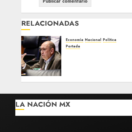
RELACIONADAS
Economía
Nacional
Política
Portada
Presenta Rubén Moreira
iniciativa para prohibir
cancelación automática de
vuelos de conexión
JULIO 11, 2026
0
LA NACIÓN MX