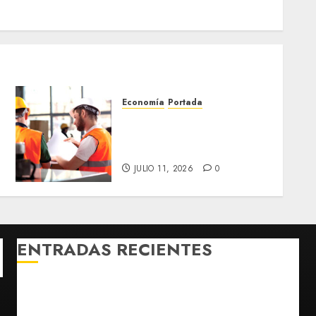
Economía
Portada
Seguridad industrial debe
evolucionar hacia cultura
organizacional
JULIO 11, 2026
0
ENTRADAS RECIENTES
Fallece Jorge Messi, padre de Lionel, a los 68 años
en Rosario