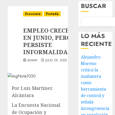
BUSCAR
Economía
Portada
EMPLEO CRECE
LO MÁS
EN JUNIO, PERO
RECIENTE
PERSISTE
INFORMALIDAD
Alejandro
ADMIN
JULIO 29, 2025
Moreno
critica la
mañanera
como
Por Luis Martínez
herramienta
Alcántara
de control y
señala
La Encuesta Nacional
incongruencia
de Ocupación y
en regulación