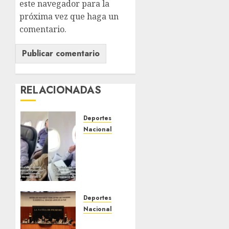
este navegador para la
próxima vez que haga un
comentario.
RELACIONADAS
Deportes
Nacional
Aficionado
encara
a Mikel
Arriola
en
vuelo y
Deportes
exige
Nacional
regreso
Comisión