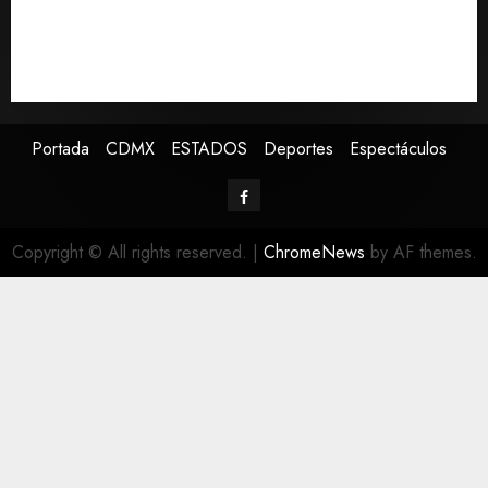
Publican artículo sobre adaptar la vida social a la de
los hijos
Sheinbaum confirma que papa León XIV no visitará
México en su gira por América Latina
Portada
CDMX
ESTADOS
Deportes
Espectáculos
Copyright © All rights reserved.
|
ChromeNews
by AF themes.