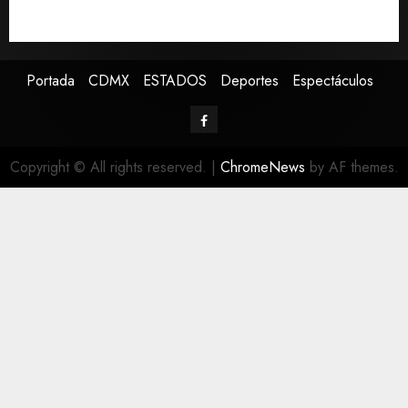
Falla en sistema Booster de El Carrizo deja sin agua a
147 colonias de Tijuana
Portada
CDMX
ESTADOS
Deportes
Espectáculos
Copyright © All rights reserved.
|
ChromeNews
by AF themes.