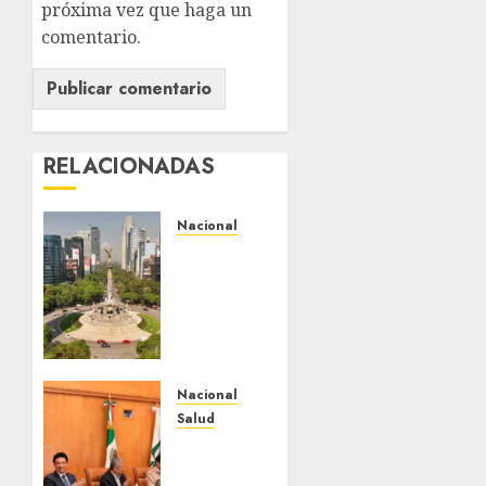
próxima vez que haga un
comentario.
RELACIONADAS
Nacional
Detienen
a
persona
por
intentar
cobrar
cheque
Nacional
falso
Salud
de
Sectores
420,000
obrero