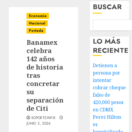
BUSCAR
Economía
Nacional
Portada
LO MÁS
Banamex
RECIENTE
celebra
142 años
Detienen a
de historia
persona por
tras
intentar
concretar
cobrar cheque
su
falso de
separación
420,000 pesos
de Citi
en CDMX
Perez Hilton
SOPORTEINFIX
JUNIO 3, 2026
es
hospitalizado