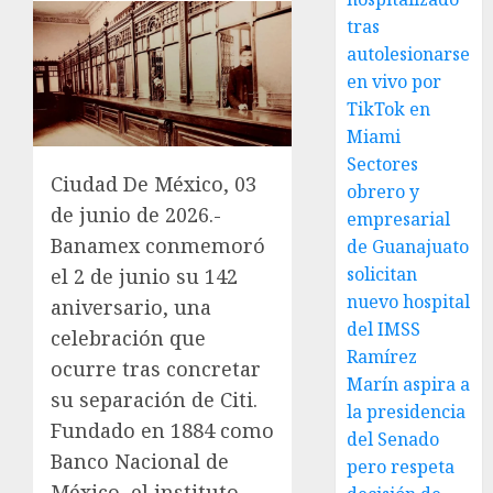
tras
autolesionarse
en vivo por
TikTok en
Miami
Sectores
Ciudad De México, 03
obrero y
de junio de 2026.-
empresarial
Banamex conmemoró
de Guanajuato
solicitan
el 2 de junio su 142
nuevo hospital
aniversario, una
del IMSS
celebración que
Ramírez
ocurre tras concretar
Marín aspira a
su separación de Citi.
la presidencia
Fundado en 1884 como
del Senado
Banco Nacional de
pero respeta
México, el instituto