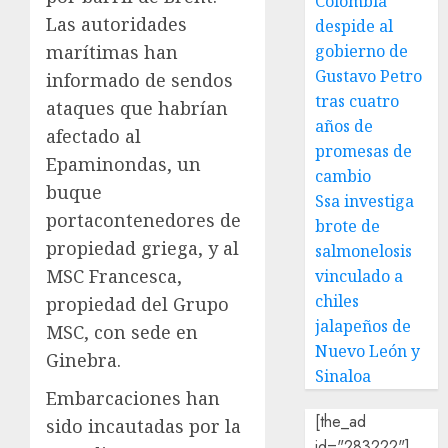
Colombia
Las autoridades
despide al
marítimas han
gobierno de
Gustavo Petro
informado de sendos
tras cuatro
ataques que habrían
años de
afectado al
promesas de
Epaminondas, un
cambio
buque
Ssa investiga
portacontenedores de
brote de
propiedad griega, y al
salmonelosis
MSC Francesca,
vinculado a
chiles
propiedad del Grupo
jalapeños de
MSC, con sede en
Nuevo León y
Ginebra.
Sinaloa
Embarcaciones han
[the_ad
sido incautadas por la
id="283222"]