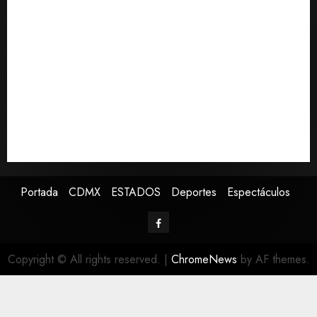
el partido de la Leagues Cup 2026
0
Hijos de presidentes bajo escrutinio institucional en
Brasil, Guinea Ecuatorial, Angola y EE.UU.
Ángela Buitrago señala que videos del caso
Ayotzinapa fueron ocultados por estrategia estatal
Colombia despide al gobierno de Gustavo Petro tras
cuatro años de promesas de cambio
Ssa investiga brote de salmonelosis vinculado a
chiles jalapeños de Nuevo León y Sinaloa
Portada
CDMX
ESTADOS
Deportes
Espectáculos
Copyright © All rights reserved.
|
ChromeNews
by AF themes.