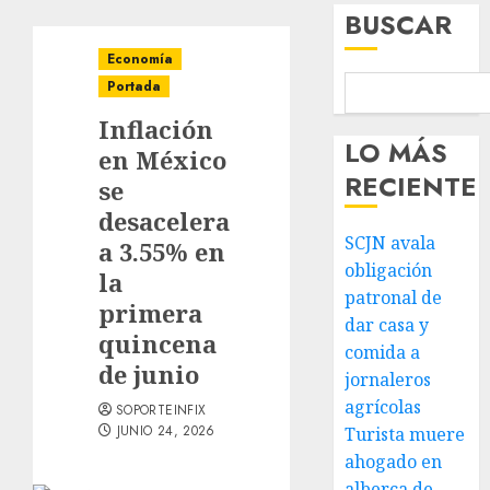
BUSCAR
Economía
Portada
Inflación
LO MÁS
en México
RECIENTE
se
desacelera
SCJN avala
a 3.55% en
obligación
la
patronal de
primera
dar casa y
quincena
comida a
de junio
jornaleros
agrícolas
SOPORTEINFIX
JUNIO 24, 2026
Turista muere
ahogado en
alberca de