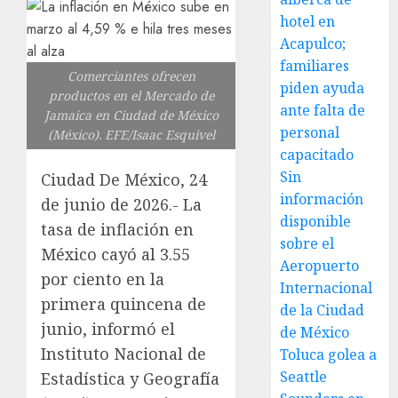
hotel en
Acapulco;
familiares
Comerciantes ofrecen
piden ayuda
productos en el Mercado de
ante falta de
Jamaica en Ciudad de México
personal
(México). EFE/Isaac Esquivel
capacitado
Sin
Ciudad De México, 24
información
de junio de 2026.- La
disponible
tasa de inflación en
sobre el
México cayó al 3.55
Aeropuerto
por ciento en la
Internacional
primera quincena de
de la Ciudad
junio, informó el
de México
Instituto Nacional de
Toluca golea a
Seattle
Estadística y Geografía