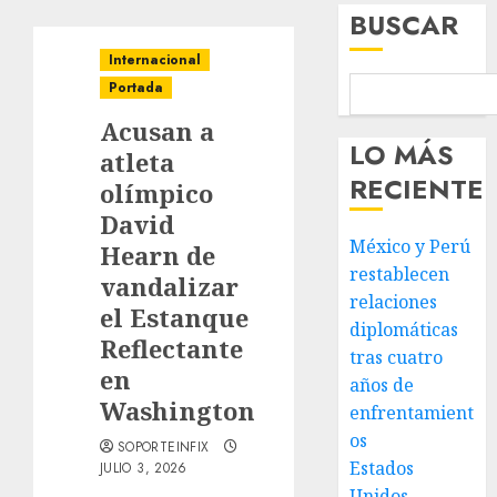
BUSCAR
Internacional
Portada
Acusan a
LO MÁS
atleta
RECIENTE
olímpico
David
México y Perú
Hearn de
restablecen
vandalizar
relaciones
el Estanque
diplomáticas
Reflectante
tras cuatro
en
años de
Washington
enfrentamient
os
SOPORTEINFIX
Estados
JULIO 3, 2026
Unidos