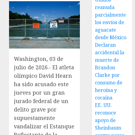
reanuda
parcialmente
los envíos de
aguacate
desde México
Declaran
accidental la
Washington, 03 de
muerte de
julio de 2026.- El atleta
Brandon
Clarke por
olímpico David Hearn
consumo de
ha sido acusado este
heroína y
jueves por un gran
cocaína
jurado federal de un
EE. UU.
delito grave por
reconoce
supuestamente
apoyo de
vandalizar el Estanque
Sheinbaum
Reflectante de la