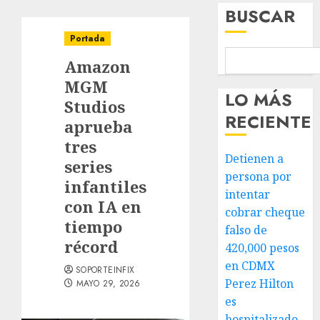
BUSCAR
Portada
Amazon
MGM
LO MÁS
Studios
RECIENTE
aprueba
tres
Detienen a
series
persona por
infantiles
intentar
con IA en
cobrar cheque
tiempo
falso de
récord
420,000 pesos
en CDMX
SOPORTEINFIX
Perez Hilton
MAYO 29, 2026
es
hospitalizado