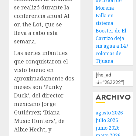
decisión de
se realizó durante la
Morena
Falla en
conferencia anual AI
sistema
on the Lot, que se
Booster de El
lleva a cabo esta
Carrizo deja
semana.
sin agua a 147
Las series infantiles
colonias de
Tijuana
que conquistaron el
visto bueno en
[the_ad
aproximadamente dos
id="283222"]
meses son ‘Punky
ARCHIVO
Duck’, del director
mexicano Jorge
Gutiérrez; ‘Diana
agosto 2026
julio 2026
Music Hunters’, de
junio 2026
Albie Hecht, y
mayo 2026