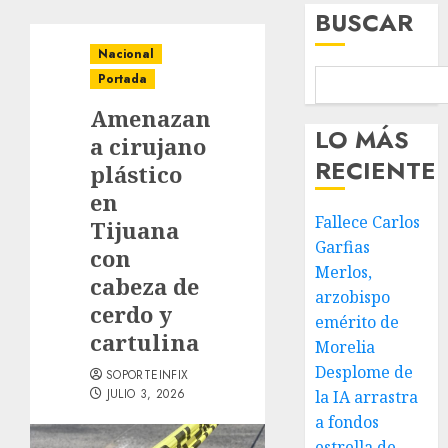
BUSCAR
Nacional
Portada
Amenazan
LO MÁS
a cirujano
RECIENTE
plástico
en
Fallece Carlos
Tijuana
Garfias
con
Merlos,
cabeza de
arzobispo
cerdo y
emérito de
cartulina
Morelia
Desplome de
SOPORTEINFIX
JULIO 3, 2026
la IA arrastra
a fondos
estrella de