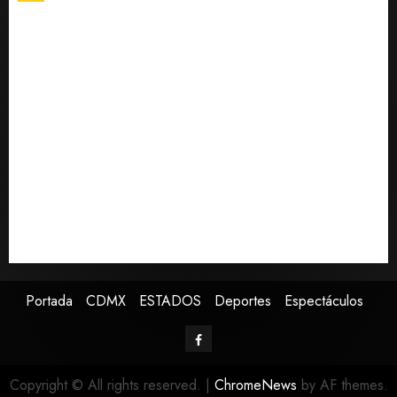
Fallece Carlos Garfias Merlos, arzobispo emérito de
Morelia
Desplome de la IA arrastra a fondos estrella de Wall
Street
Lotería Nacional emite billete por centenario de la
Asociación de Scouts en México
Estudio en Science vincula el consumo de fruta con la
evolución del cerebro humano
EE.UU. amplía revisión de redes sociales para visados
de periodistas y ciertos ciudadanos de México y
Canadá
Portada
CDMX
ESTADOS
Deportes
Espectáculos
Copyright © All rights reserved.
|
ChromeNews
by AF themes.