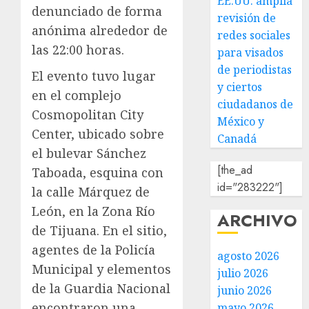
EE.UU. amplía
denunciado de forma
revisión de
anónima alrededor de
redes sociales
las 22:00 horas.
para visados
de periodistas
El evento tuvo lugar
y ciertos
en el complejo
ciudadanos de
Cosmopolitan City
México y
Center, ubicado sobre
Canadá
el bulevar Sánchez
[the_ad
Taboada, esquina con
id="283222"]
la calle Márquez de
León, en la Zona Río
ARCHIVO
de Tijuana. En el sitio,
agentes de la Policía
agosto 2026
Municipal y elementos
julio 2026
de la Guardia Nacional
junio 2026
encontraron una
mayo 2026