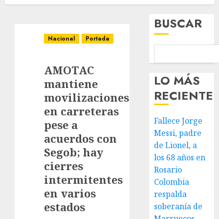
BUSCAR
Nacional
Portada
AMOTAC
LO MÁS
mantiene
RECIENTE
movilizaciones
en carreteras
Fallece Jorge
pese a
Messi, padre
acuerdos con
de Lionel, a
Segob; hay
los 68 años en
cierres
Rosario
intermitentes
Colombia
en varios
respalda
estados
soberanía de
Marruecos