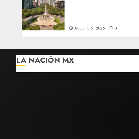
Detienen a persona por
intentar cobrar cheque
falso de 420,000 pesos en
CDMX
AGOSTO 6, 2026
0
LA NACIÓN MX