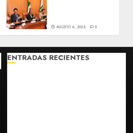
Sectores obrero y
empresarial de
Guanajuato solicitan
nuevo hospital del IMSS
AGOSTO 6, 2026
0
ENTRADAS RECIENTES
¿Sería posible saber si un ingenio artificial tiene
consciencia?
Bad Bunny enfrenta dos demandas millonarias por
uso no consentido de voces femeninas
Bacterias en el semen también condicionan el éxito
del embarazo: estudio cambia el foco al microbioma
seminal
Publican artículo sobre adaptar la vida social a la de
los hijos