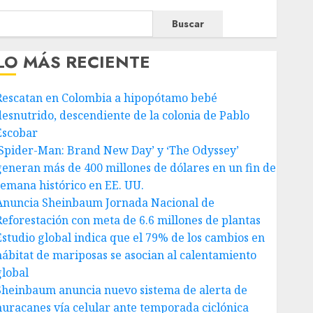
Buscar
LO MÁS RECIENTE
Rescatan en Colombia a hipopótamo bebé
desnutrido, descendiente de la colonia de Pablo
Escobar
‘Spider-Man: Brand New Day’ y ‘The Odyssey’
generan más de 400 millones de dólares en un fin de
semana histórico en EE. UU.
Anuncia Sheinbaum Jornada Nacional de
Reforestación con meta de 6.6 millones de plantas
Estudio global indica que el 79% de los cambios en
hábitat de mariposas se asocian al calentamiento
global
Sheinbaum anuncia nuevo sistema de alerta de
huracanes vía celular ante temporada ciclónica