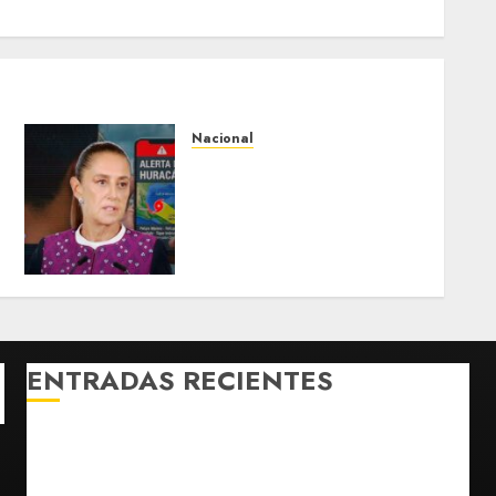
Nacional
Sheinbaum anuncia nuevo
sistema de alerta de
huracanes vía celular ante
temporada ciclónica
intensa
AGOSTO 5, 2026
0
ENTRADAS RECIENTES
Rescatan en Colombia a hipopótamo bebé
desnutrido, descendiente de la colonia de Pablo
Escobar