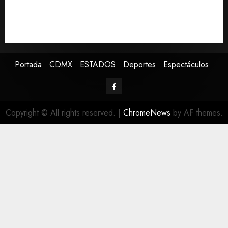
Deportes con su tour ‘Hades: The Sacrifice’
Detienen a ‘El Pony’ con fusil M4, drogas y arsenal en
carretera de Tabasco
Portada
CDMX
ESTADOS
Deportes
Espectáculos
Copyright © All rights reserved.
|
ChromeNews
by AF themes.