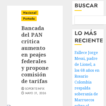
BUSCAR
Nacional
Portada
Bancada
LO MÁS
del PAN
RECIENTE
critica
aumento
Fallece Jorge
en peajes
Messi, padre
federales
de Lionel, a
y propone
los 68 años en
comisión
Rosario
de tarifas
Colombia
respalda
SOPORTEINFIX
MAYO 31, 2026
soberanía de
Marruecos
sobre el