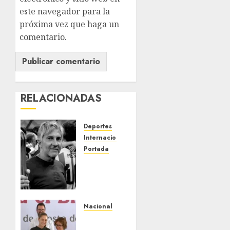
este navegador para la
próxima vez que haga un
comentario.
RELACIONADAS
Deportes
Internacional
Portada
Fallece
Jorge
Messi,
padre
de
Nacional
Lionel,
Sheinbaum
a los 68