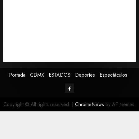
Estados Unidos reanuda parcialmente los envíos de
aguacate desde México
Declaran accidental la muerte de Brandon Clarke
por consumo de heroína y cocaína
EE. UU. reconoce apoyo de Sheinbaum contra narco
pero advierte que persisten desafíos
Avances en reproducción asistida saturan ley
nacional, señala experto
Portada
CDMX
ESTADOS
Deportes
Espectáculos
Copyright © All rights reserved.
|
ChromeNews
by AF themes.