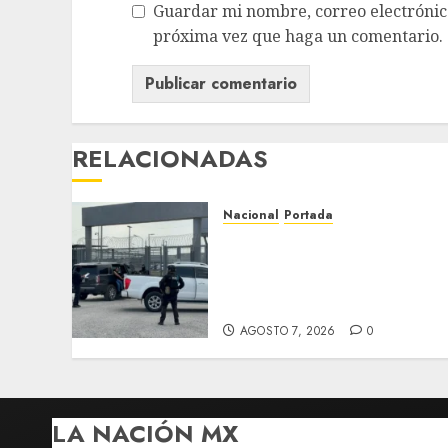
Guardar mi nombre, correo electrónico
próxima vez que haga un comentario.
RELACIONADAS
Nacional
Portada
Detienen al exgobernador
de Guerrero Ángel Aguirr
por obstrucción en el caso
Ayotzinapa
AGOSTO 7, 2026
0
LA NACIÓN MX