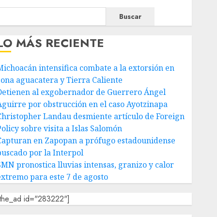
Buscar
LO MÁS RECIENTE
Michoacán intensifica combate a la extorsión en
zona aguacatera y Tierra Caliente
Detienen al exgobernador de Guerrero Ángel
Aguirre por obstrucción en el caso Ayotzinapa
Christopher Landau desmiente artículo de Foreign
olicy sobre visita a Islas Salomón
Capturan en Zapopan a prófugo estadounidense
buscado por la Interpol
SMN pronostica lluvias intensas, granizo y calor
extremo para este 7 de agosto
[the_ad id="283222"]