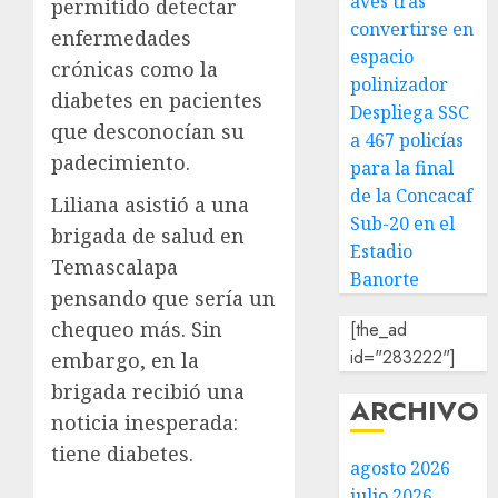
aves tras
permitido detectar
convertirse en
enfermedades
espacio
crónicas como la
polinizador
diabetes en pacientes
Despliega SSC
que desconocían su
a 467 policías
padecimiento.
para la final
de la Concacaf
Liliana asistió a una
Sub-20 en el
brigada de salud en
Estadio
Temascalapa
Banorte
pensando que sería un
chequeo más. Sin
[the_ad
id="283222"]
embargo, en la
brigada recibió una
ARCHIVO
noticia inesperada:
tiene diabetes.
agosto 2026
julio 2026