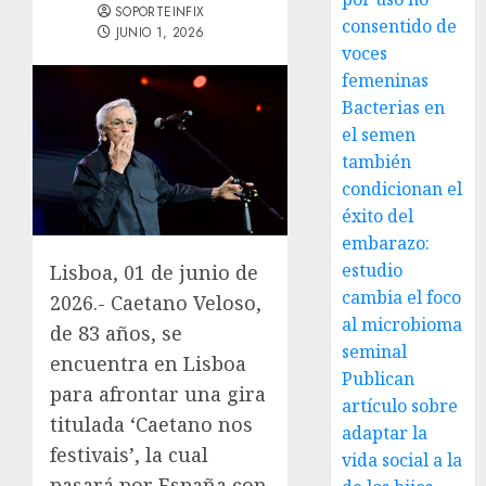
SOPORTEINFIX
consentido de
JUNIO 1, 2026
voces
femeninas
Bacterias en
el semen
también
condicionan el
éxito del
embarazo:
estudio
Lisboa, 01 de junio de
cambia el foco
2026.- Caetano Veloso,
al microbioma
de 83 años, se
seminal
encuentra en Lisboa
Publican
para afrontar una gira
artículo sobre
titulada ‘Caetano nos
adaptar la
festivais’, la cual
vida social a la
pasará por España con