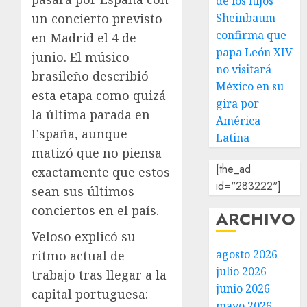
de los hijos
un concierto previsto
Sheinbaum
confirma que
en Madrid el 4 de
papa León XIV
junio. El músico
no visitará
brasileño describió
México en su
esta etapa como quizá
gira por
la última parada en
América
España, aunque
Latina
matizó que no piensa
[the_ad
exactamente que estos
id="283222"]
sean sus últimos
conciertos en el país.
ARCHIVO
Veloso explicó su
agosto 2026
ritmo actual de
julio 2026
trabajo tras llegar a la
junio 2026
capital portuguesa:
mayo 2026