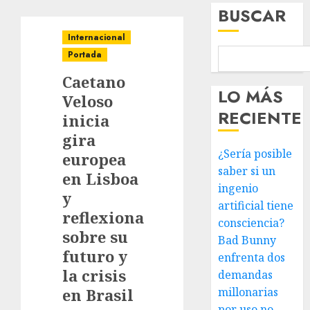
BUSCAR
Internacional
Portada
Caetano
LO MÁS
Veloso
RECIENTE
inicia
gira
¿Sería posible
europea
saber si un
en Lisboa
ingenio
y
artificial tiene
reflexiona
consciencia?
sobre su
Bad Bunny
futuro y
enfrenta dos
la crisis
demandas
en Brasil
millonarias
por uso no