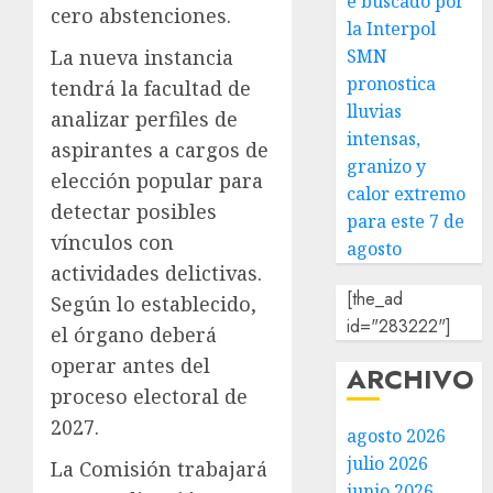
e buscado por
cero abstenciones.
la Interpol
La nueva instancia
SMN
pronostica
tendrá la facultad de
lluvias
analizar perfiles de
intensas,
aspirantes a cargos de
granizo y
elección popular para
calor extremo
detectar posibles
para este 7 de
vínculos con
agosto
actividades delictivas.
[the_ad
Según lo establecido,
id="283222"]
el órgano deberá
operar antes del
ARCHIVO
proceso electoral de
2027.
agosto 2026
julio 2026
La Comisión trabajará
junio 2026