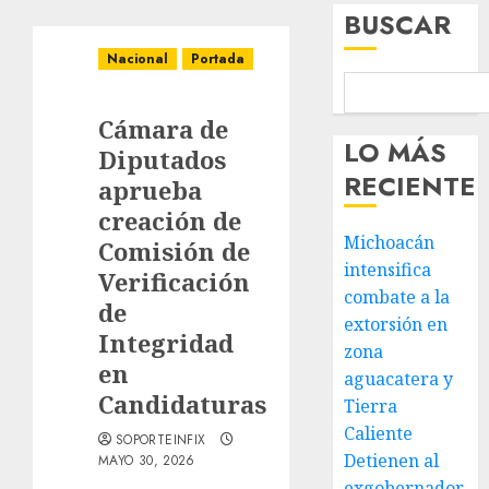
BUSCAR
Nacional
Portada
Cámara de
LO MÁS
Diputados
RECIENTE
aprueba
creación de
Michoacán
Comisión de
intensifica
Verificación
combate a la
de
extorsión en
Integridad
zona
en
aguacatera y
Candidaturas
Tierra
Caliente
SOPORTEINFIX
Detienen al
MAYO 30, 2026
exgobernador