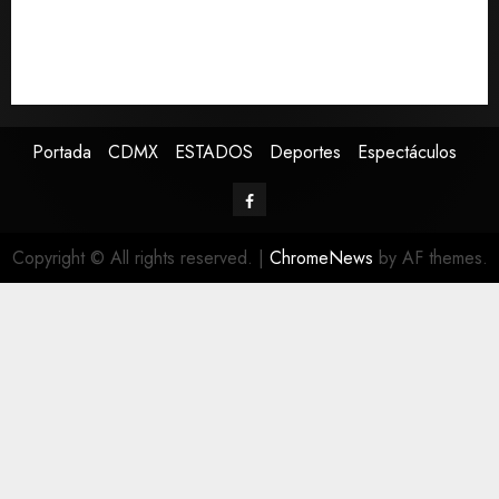
Capturan en Zapopan a prófugo estadounidense
buscado por la Interpol
SMN pronostica lluvias intensas, granizo y calor
extremo para este 7 de agosto
Portada
CDMX
ESTADOS
Deportes
Espectáculos
Copyright © All rights reserved.
|
ChromeNews
by AF themes.