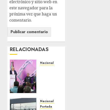
electrónico y sitio web en
este navegador para la
próxima vez que haga un
comentario.
RELACIONADAS
Nacional
Michoacán
intensifica
combate
a la
extorsión
en
zona
Nacional
aguacatera
Portada