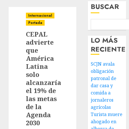
BUSCAR
Internacional
Portada
CEPAL
LO MÁS
advierte
RECIENTE
que
América
SCJN avala
Latina
obligación
solo
patronal de
alcanzaría
dar casa y
el 19% de
comida a
las metas
jornaleros
de la
agrícolas
Agenda
Turista muere
2030
ahogado en
alberca de