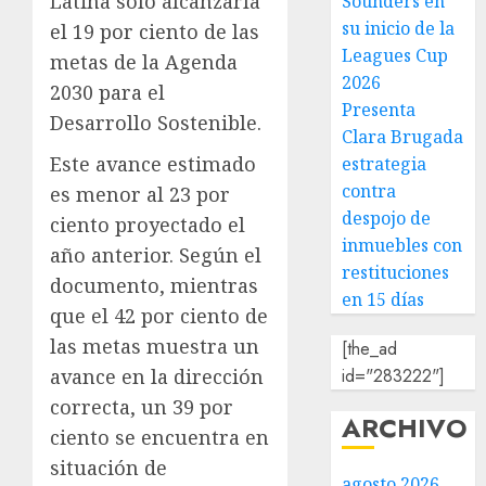
Latina solo alcanzaría
Sounders en
su inicio de la
el 19 por ciento de las
Leagues Cup
metas de la Agenda
2026
2030 para el
Presenta
Desarrollo Sostenible.
Clara Brugada
Este avance estimado
estrategia
contra
es menor al 23 por
despojo de
ciento proyectado el
inmuebles con
año anterior. Según el
restituciones
documento, mientras
en 15 días
que el 42 por ciento de
las metas muestra un
[the_ad
avance en la dirección
id="283222"]
correcta, un 39 por
ARCHIVO
ciento se encuentra en
situación de
agosto 2026