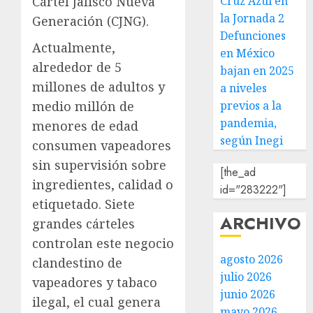
Cruz Azul en
Cártel Jalisco Nueva
la Jornada 2
Generación (CJNG).
Defunciones
Actualmente,
en México
alrededor de 5
bajan en 2025
millones de adultos y
a niveles
previos a la
medio millón de
pandemia,
menores de edad
según Inegi
consumen vapeadores
sin supervisión sobre
[the_ad
ingredientes, calidad o
id="283222"]
etiquetado. Siete
ARCHIVO
grandes cárteles
controlan este negocio
agosto 2026
clandestino de
julio 2026
vapeadores y tabaco
junio 2026
ilegal, el cual genera
mayo 2026