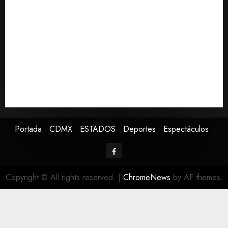
del Premundial Concacaf
De la Espriella pronuncia su primer discurso como
presidente de Colombia con diez claves de su
gobierno
Pronostican victoria 3-1 de América Femenil sobre
Cruz Azul en la Jornada 2
Defunciones en México bajan en 2025 a niveles
previos a la pandemia, según Inegi
Portada
CDMX
ESTADOS
Deportes
Espectáculos
Copyright © All rights reserved.
|
ChromeNews
by AF themes.