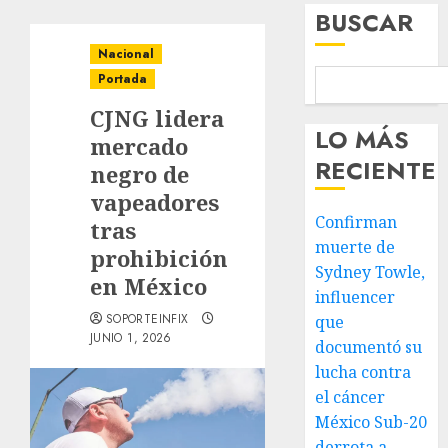
BUSCAR
Nacional
Portada
CJNG lidera
LO MÁS
mercado
RECIENTE
negro de
vapeadores
Confirman
tras
muerte de
prohibición
Sydney Towle,
en México
influencer
SOPORTEINFIX
que
JUNIO 1, 2026
documentó su
lucha contra
el cáncer
México Sub-20
derrota a