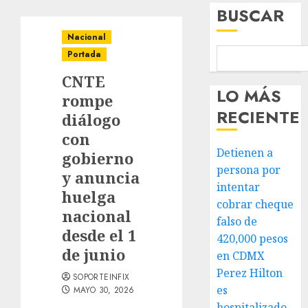
BUSCAR
Nacional
Portada
CNTE
LO MÁS
rompe
RECIENTE
diálogo
con
Detienen a
gobierno
persona por
y anuncia
intentar
huelga
cobrar cheque
nacional
falso de
desde el 1
420,000 pesos
de junio
en CDMX
Perez Hilton
SOPORTEINFIX
es
MAYO 30, 2026
hospitalizado