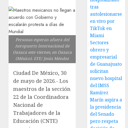
tras
autolesionarse
en vivo por
TikTok en
Miami
Personas esperan afuera del
Sectores
Aeropuerto Internacional de
obrero y
Oaxaca este viernes, en Oaxaca
empresarial
(México). EFE/ Jesús Méndez
de Guanajuato
solicitan
Ciudad De México, 30
nuevo hospital
de mayo de 2026.- Los
del IMSS
maestros de la sección
Ramírez
22 de la Coordinadora
Marín aspira a
Nacional de
la presidencia
Trabajadores de la
del Senado
Educación (CNTE)
pero respeta