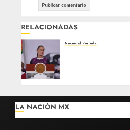
RELACIONADAS
Nacional
Portada
Sheinbaum insiste en
invitación al papa León
XIV tras reunirse con
secretario de Estado del
Vaticano
AGOSTO 5, 2026
0
LA NACIÓN MX