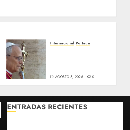
Internacional
Portada
Santa Sede confirma visita
del papa León XIV a
Uruguay, Argentina y Perú
en noviembre de 2026
AGOSTO 5, 2026
0
ENTRADAS RECIENTES
Rescatan en Colombia a hipopótamo bebé
desnutrido, descendiente de la colonia de Pablo