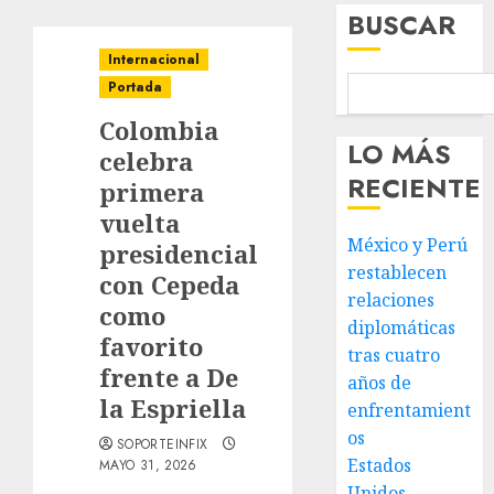
BUSCAR
Internacional
Portada
Colombia
LO MÁS
celebra
RECIENTE
primera
vuelta
México y Perú
presidencial
restablecen
con Cepeda
relaciones
como
diplomáticas
favorito
tras cuatro
frente a De
años de
la Espriella
enfrentamient
os
SOPORTEINFIX
Estados
MAYO 31, 2026
Unidos