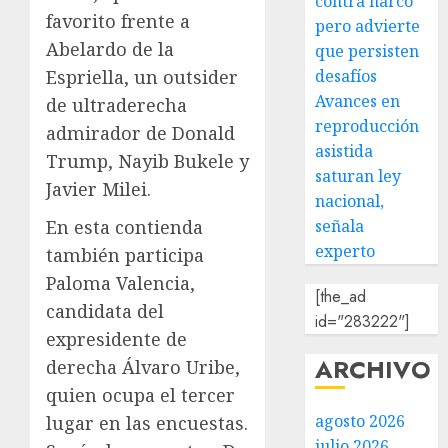
contra narco
favorito frente a
pero advierte
Abelardo de la
que persisten
desafíos
Espriella, un outsider
Avances en
de ultraderecha
reproducción
admirador de Donald
asistida
Trump, Nayib Bukele y
saturan ley
Javier Milei.
nacional,
señala
En esta contienda
experto
también participa
Paloma Valencia,
[the_ad
candidata del
id="283222"]
expresidente de
ARCHIVO
derecha Álvaro Uribe,
quien ocupa el tercer
agosto 2026
lugar en las encuestas.
julio 2026