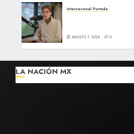
Internacional
Portada
Desplome de la IA arrastra
a fondos estrella de Wall
Street
AGOSTO 7, 2026
0
LA NACIÓN MX