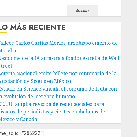
Buscar
LO MÁS RECIENTE
Fallece Carlos Garfias Merlos, arzobispo emérito de
Morelia
Desplome de la IA arrastra a fondos estrella de Wall
Street
Lotería Nacional emite billete por centenario de la
Asociación de Scouts en México
Estudio en Science vincula el consumo de fruta con
la evolución del cerebro humano
EE.UU. amplía revisión de redes sociales para
visados de periodistas y ciertos ciudadanos de
México y Canadá
[the_ad id="283222"]