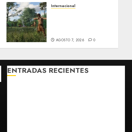
Internacional
Estudio en Science vincula
el consumo de fruta con la
evolución del cerebro
humano
AGOSTO 7, 2026
0
ENTRADAS RECIENTES
Fallece Carlos Garfias Merlos, arzobispo emérito de
Morelia
Desplome de la IA arrastra a fondos estrella de Wall
Street
Lotería Nacional emite billete por centenario de la
Asociación de Scouts en México
Estudio en Science vincula el consumo de fruta con