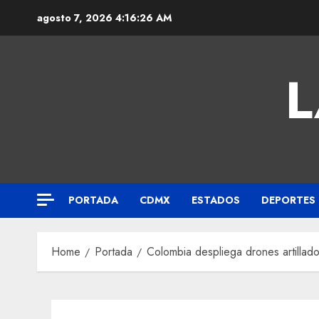
agosto 7, 2026
4:16:26 AM
L
PORTADA
CDMX
ESTADOS
DEPORTES
Home
Portada
Colombia despliega drones artillados