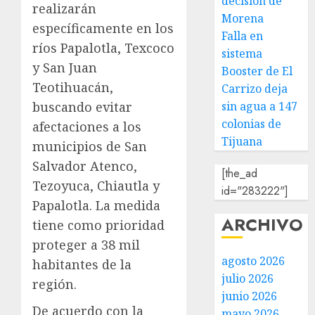
decisión de
realizarán
Morena
específicamente en los
Falla en
ríos Papalotla, Texcoco
sistema
y San Juan
Booster de El
Teotihuacán,
Carrizo deja
sin agua a 147
buscando evitar
colonias de
afectaciones a los
Tijuana
municipios de San
Salvador Atenco,
[the_ad
Tezoyuca, Chiautla y
id="283222"]
Papalotla. La medida
ARCHIVO
tiene como prioridad
proteger a 38 mil
agosto 2026
habitantes de la
julio 2026
región.
junio 2026
De acuerdo con la
mayo 2026