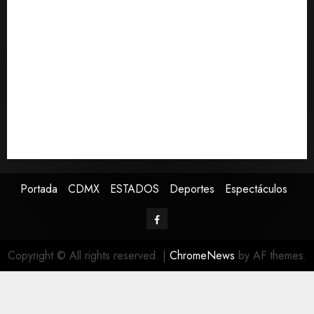
de 420,000 pesos en CDMX
Perez Hilton es hospitalizado tras autolesionarse en
vivo por TikTok en Miami
Sectores obrero y empresarial de Guanajuato
solicitan nuevo hospital del IMSS
Ramírez Marín aspira a la presidencia del Senado
pero respeta decisión de Morena
Falla en sistema Booster de El Carrizo deja sin agua a
147 colonias de Tijuana
Portada
CDMX
ESTADOS
Deportes
Espectáculos
Copyright © All rights reserved.
|
ChromeNews
by AF themes.