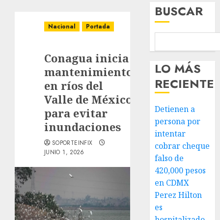
BUSCAR
Nacional
Portada
Conagua inicia
LO MÁS
mantenimiento
RECIENTE
en ríos del
Valle de México
Detienen a
para evitar
persona por
inundaciones
intentar
SOPORTEINFIX
cobrar cheque
JUNIO 1, 2026
falso de
420,000 pesos
en CDMX
Perez Hilton
es
hospitalizado