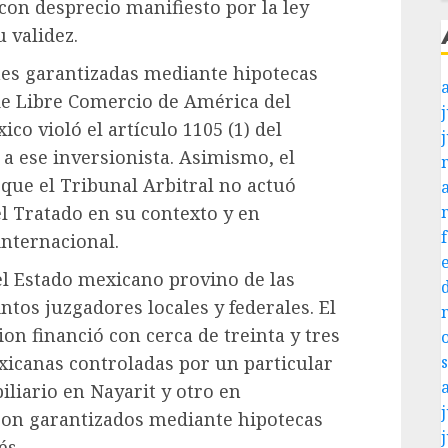
con desprecio manifiesto por la ley
 validez.
nes garantizadas mediante hipotecas
de Libre Comercio de América del
j
o violó el artículo 1105 (1) del
 a ese inversionista. Asimismo, el
que el Tribunal Arbitral no actuó
el Tratado en su contexto y en
internacional.
el Estado mexicano provino de las
ntos juzgadores locales y federales. El
ion financió con cerca de treinta y tres
icanas controladas por un particular
liario en Nayarit y otro en
j
on garantizados mediante hipotecas
és.