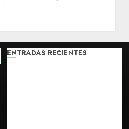
ENTRADAS RECIENTES
Confirman muerte de Sydney Towle, influencer que
documentó su lucha contra el cáncer
México Sub-20 derrota a Canadá y avanza a la final
del Premundial Concacaf
De la Espriella pronuncia su primer discurso como
presidente de Colombia con diez claves de su
gobierno
Pronostican victoria 3-1 de América Femenil sobre
Cruz Azul en la Jornada 2