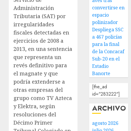
aves tras
Administración
convertirse en
espacio
Tributaria (SAT) por
polinizador
irregularidades
Despliega SSC
fiscales detectadas en
a 467 policías
ejercicios de 2008 a
para la final
2013, en una sentencia
de la Concacaf
que representa un
Sub-20 en el
revés definitivo para
Estadio
el magnate y que
Banorte
podría extenderse a
[the_ad
otras empresas del
id="283222"]
grupo como TV Azteca
y Elektra, según
ARCHIVO
resoluciones del
Décimo Primer
agosto 2026
Tribunal Colegiado en
julio 2026