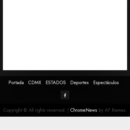
consciencia?
Bad Bunny enfrenta dos demandas millonarias por
uso no consentido de voces femeninas
Bacterias en el semen también condicionan el éxito
del embarazo: estudio cambia el foco al microbioma
seminal
Publican artículo sobre adaptar la vida social a la de
los hijos
Sheinbaum confirma que papa León XIV no visitará
México en su gira por América Latina
Portada
CDMX
ESTADOS
Deportes
Espectáculos
Copyright © All rights reserved.
|
ChromeNews
by AF themes.