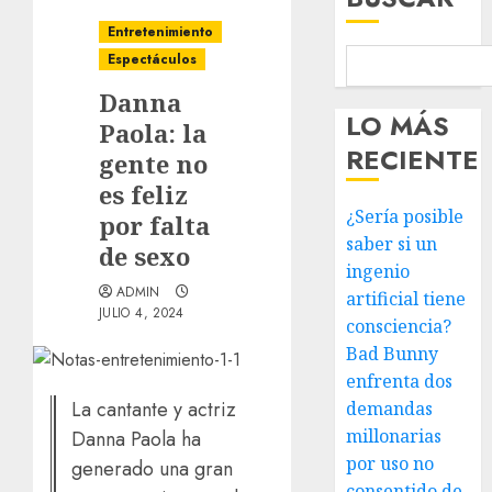
Entretenimiento
Espectáculos
Danna
LO MÁS
Paola: la
RECIENTE
gente no
es feliz
¿Sería posible
por falta
saber si un
de sexo
ingenio
ADMIN
artificial tiene
JULIO 4, 2024
consciencia?
Bad Bunny
enfrenta dos
La cantante y actriz
demandas
millonarias
Danna Paola ha
por uso no
generado una gran
consentido de