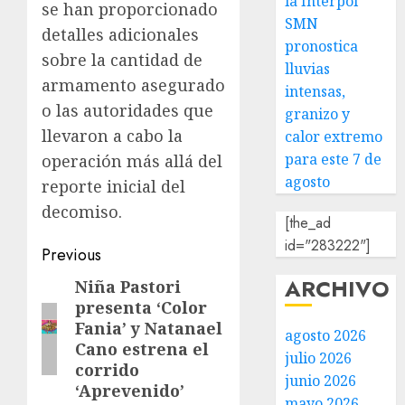
la Interpol
se han proporcionado
SMN
detalles adicionales
pronostica
sobre la cantidad de
lluvias
armamento asegurado
intensas,
o las autoridades que
granizo y
llevaron a cabo la
calor extremo
para este 7 de
operación más allá del
agosto
reporte inicial del
decomiso.
[the_ad
id="283222"]
Previous
ARCHIVO
Niña Pastori
presenta ‘Color
Fania’ y Natanael
agosto 2026
Cano estrena el
julio 2026
corrido
junio 2026
‘Aprevenido’
mayo 2026