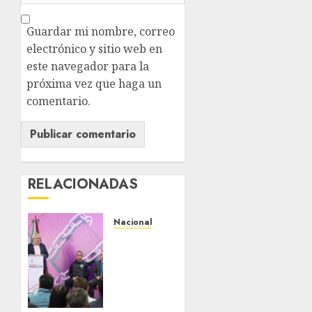
Guardar mi nombre, correo
electrónico y sitio web en
este navegador para la
próxima vez que haga un
comentario.
RELACIONADAS
Nacional
Michoacán
intensifica
combate
a la
extorsión