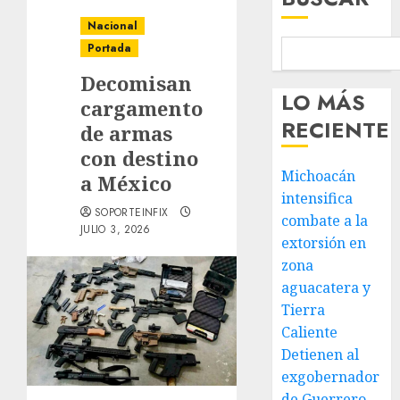
Nacional
Portada
Decomisan
LO MÁS
cargamento
RECIENTE
de armas
con destino
Michoacán
a México
intensifica
SOPORTEINFIX
combate a la
JULIO 3, 2026
extorsión en
zona
aguacatera y
Tierra
Caliente
Detienen al
exgobernador
de Guerrero