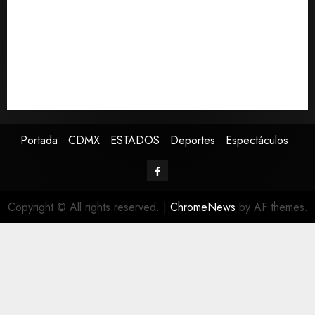
Christopher Landau desmiente artículo de Foreign
Policy sobre visita a Islas Salomón
Capturan en Zapopan a prófugo estadounidense
buscado por la Interpol
SMN pronostica lluvias intensas, granizo y calor
extremo para este 7 de agosto
Portada
CDMX
ESTADOS
Deportes
Espectáculos
Copyright © All rights reserved.
|
ChromeNews
by AF themes.