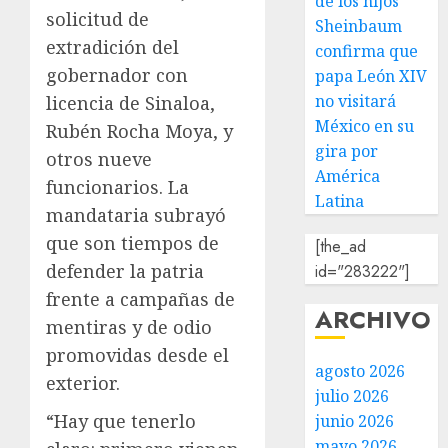
de los hijos
solicitud de
Sheinbaum
extradición del
confirma que
gobernador con
papa León XIV
no visitará
licencia de Sinaloa,
México en su
Rubén Rocha Moya, y
gira por
otros nueve
América
funcionarios. La
Latina
mandataria subrayó
que son tiempos de
[the_ad
defender la patria
id="283222"]
frente a campañas de
ARCHIVO
mentiras y de odio
promovidas desde el
agosto 2026
exterior.
julio 2026
“Hay que tenerlo
junio 2026
mayo 2026