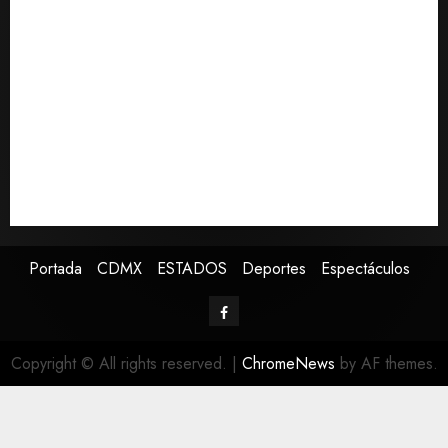
Bad Bunny enfrenta dos demandas millonarias por
uso no consentido de voces femeninas
Bacterias en el semen también condicionan el éxito
del embarazo: estudio cambia el foco al microbioma
seminal
Publican artículo sobre adaptar la vida social a la de
los hijos
Sheinbaum confirma que papa León XIV no visitará
México en su gira por América Latina
Portada
CDMX
ESTADOS
Deportes
Espectáculos
Copyright © All rights reserved.
|
ChromeNews
by AF themes.