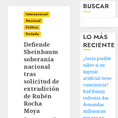
BUSCAR
Internacional
Nacional
Política
Portada
LO MÁS
Defiende
RECIENTE
Sheinbaum
soberanía
¿Sería posible
saber si un
nacional
ingenio
tras
artificial tiene
solicitud de
consciencia?
extradición
Bad Bunny
de Rubén
enfrenta dos
Rocha
demandas
Moya
millonarias
por uso no