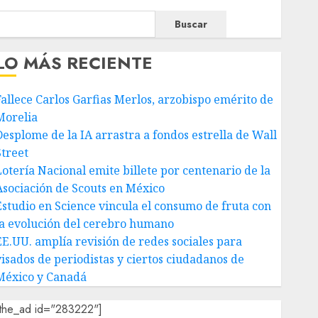
Buscar
LO MÁS RECIENTE
Fallece Carlos Garfias Merlos, arzobispo emérito de
Morelia
Desplome de la IA arrastra a fondos estrella de Wall
Street
Lotería Nacional emite billete por centenario de la
Asociación de Scouts en México
Estudio en Science vincula el consumo de fruta con
la evolución del cerebro humano
EE.UU. amplía revisión de redes sociales para
visados de periodistas y ciertos ciudadanos de
México y Canadá
[the_ad id="283222"]