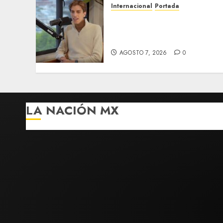
Internacional
Portada
Desplome de la IA arrastra
a fondos estrella de Wall
Street
AGOSTO 7, 2026
0
LA NACIÓN MX