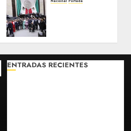
Nacional
Portada
PRI exige comparecencia
de secretarios por
suspensión de aguacate;
Monreal llama a cerrar
filas
AGOSTO 7, 2026
0
ENTRADAS RECIENTES
Fallece Carlos Garfias Merlos, arzobispo emérito de
Morelia
Desplome de la IA arrastra a fondos estrella de Wall
Street
Lotería Nacional emite billete por centenario de la
Asociación de Scouts en México
Estudio en Science vincula el consumo de fruta con
la evolución del cerebro humano