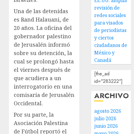
EE.UU. amplía
revisión de
Una de las detenidas
redes sociales
es Rand Halauani, de
para visados
20 años. La oficina del
de periodistas
gobernador palestino
y ciertos
de Jerusalén informó
ciudadanos de
México y
sobre su detención, la
Canadá
cual se prolongó hasta
el viernes después de
[the_ad
que acudiera a un
id="283222"]
interrogatorio en una
ARCHIVO
comisaría de Jerusalén
Occidental.
agosto 2026
Por su parte, la
julio 2026
Asociación Palestina
junio 2026
de Fútbol reportó el
mayo 2026