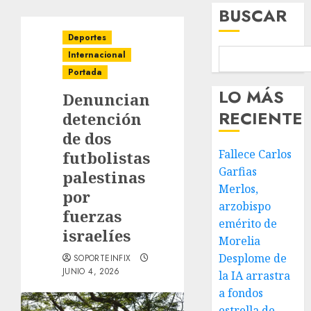
BUSCAR
Deportes
Internacional
Portada
LO MÁS
Denuncian
RECIENTE
detención
de dos
Fallece Carlos
futbolistas
Garfias
palestinas
Merlos,
por
arzobispo
fuerzas
emérito de
israelíes
Morelia
Desplome de
SOPORTEINFIX
JUNIO 4, 2026
la IA arrastra
a fondos
estrella de