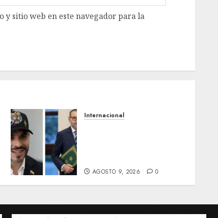
 y sitio web en este navegador para la
Internacional
Colombia respalda
soberanía de Marruecos
sobre el Sáhara y busca
TLC
AGOSTO 9, 2026
0