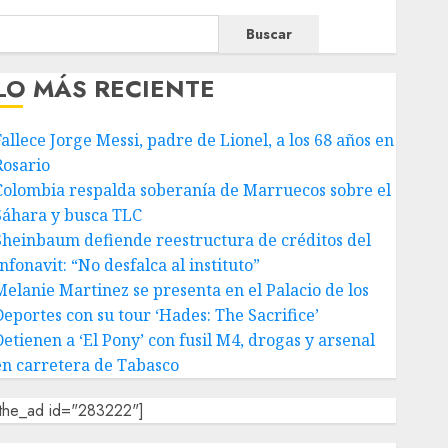
Buscar
LO MÁS RECIENTE
Fallece Jorge Messi, padre de Lionel, a los 68 años en
Rosario
Colombia respalda soberanía de Marruecos sobre el
Sáhara y busca TLC
Sheinbaum defiende reestructura de créditos del
nfonavit: “No desfalca al instituto”
Melanie Martinez se presenta en el Palacio de los
Deportes con su tour ‘Hades: The Sacrifice’
Detienen a ‘El Pony’ con fusil M4, drogas y arsenal
en carretera de Tabasco
[the_ad id="283222"]