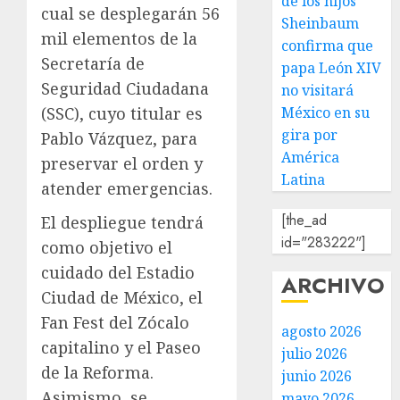
de los hijos
cual se desplegarán 56
Sheinbaum
mil elementos de la
confirma que
Secretaría de
papa León XIV
Seguridad Ciudadana
no visitará
México en su
(SSC), cuyo titular es
gira por
Pablo Vázquez, para
América
preservar el orden y
Latina
atender emergencias.
[the_ad
El despliegue tendrá
id="283222"]
como objetivo el
cuidado del Estadio
ARCHIVO
Ciudad de México, el
Fan Fest del Zócalo
agosto 2026
capitalino y el Paseo
julio 2026
de la Reforma.
junio 2026
Asimismo, se
mayo 2026