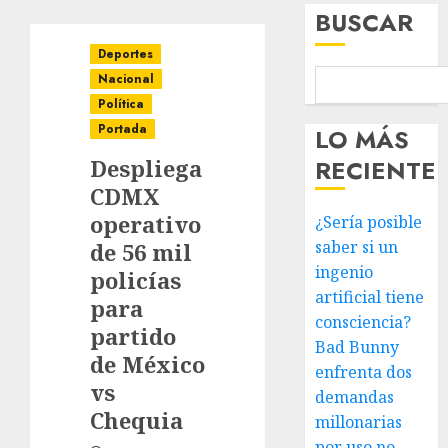
BUSCAR
Deportes
Nacional
Política
Portada
LO MÁS
Despliega
RECIENTE
CDMX
operativo
¿Sería posible
saber si un
de 56 mil
ingenio
policías
artificial tiene
para
consciencia?
partido
Bad Bunny
de México
enfrenta dos
vs
demandas
Chequia
millonarias
por uso no