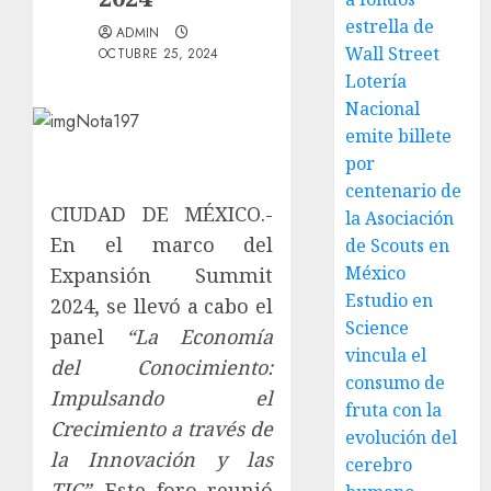
estrella de
ADMIN
Wall Street
OCTUBRE 25, 2024
Lotería
Nacional
emite billete
por
centenario de
CIUDAD DE MÉXICO.-
la Asociación
En el marco del
de Scouts en
México
Expansión Summit
Estudio en
2024, se llevó a cabo el
Science
panel
“La Economía
vincula el
del Conocimiento:
consumo de
Impulsando el
fruta con la
Crecimiento a través de
evolución del
la Innovación y las
cerebro
TIC”
. Este foro reunió