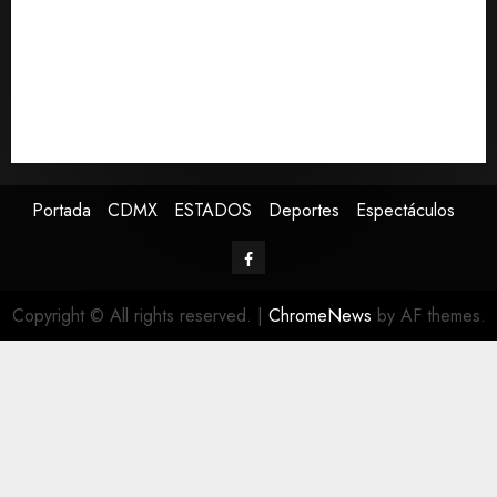
Asociación de Scouts en México
Estudio en Science vincula el consumo de fruta con la
evolución del cerebro humano
EE.UU. amplía revisión de redes sociales para visados
de periodistas y ciertos ciudadanos de México y
Canadá
Portada
CDMX
ESTADOS
Deportes
Espectáculos
Copyright © All rights reserved.
|
ChromeNews
by AF themes.