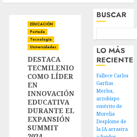
BUSCAR
EDUCACIÓN
Portada
Tecnología
Universidades
LO MÁS
DESTACA
RECIENTE
TECMILENIO
COMO LÍDER
Fallece Carlos
Garfias
EN
Merlos,
INNOVACIÓN
arzobispo
EDUCATIVA
emérito de
DURANTE EL
Morelia
EXPANSIÓN
Desplome de
SUMMIT
la IA arrastra
2024
a fondos