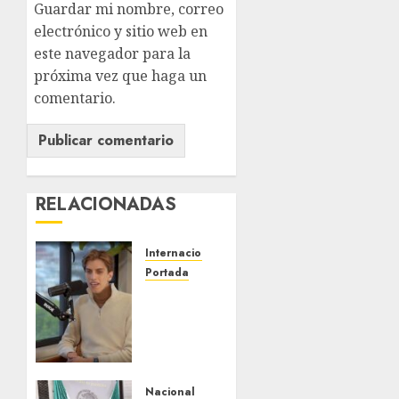
Guardar mi nombre, correo
electrónico y sitio web en
este navegador para la
próxima vez que haga un
comentario.
RELACIONADAS
Internacional
Portada
Desplome
de la IA
arrastra
a
fondos
estrella
Nacional