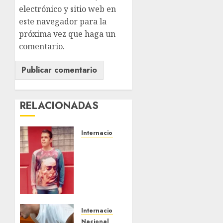
electrónico y sitio web en
este navegador para la
próxima vez que haga un
comentario.
RELACIONADAS
Internacional
Perez
Hilton
es
hospitalizado
tras
autolesionarse
en vivo
Internacional
por
Nacional