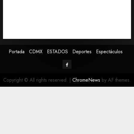
Internacional de la Ciudad de México
Toluca golea a Seattle Sounders en su inicio de la
Leagues Cup 2026
Presenta Clara Brugada estrategia contra despojo de
inmuebles con restituciones en 15 días
Portada
CDMX
ESTADOS
Deportes
Espectáculos
Copyright © All rights reserved.
|
ChromeNews
by AF themes.