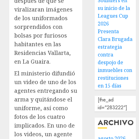
Sounders en
después de que se
su inicio de la
viralizaran imágenes
Leagues Cup
de los uniformados
2026
sorprendidos con
Presenta
bolsas por furiosos
Clara Brugada
habitantes en las
estrategia
Residencias Vallarta,
contra
en La Guaira.
despojo de
inmuebles con
El ministerio difundió
restituciones
un video de uno de los
en 15 días
agentes entregando su
arma y quitándose el
[the_ad
id="283222"]
uniforme, así como
fotos de los cuatro
ARCHIVO
implicados. En uno de
los videos, un agente
agosto 2026