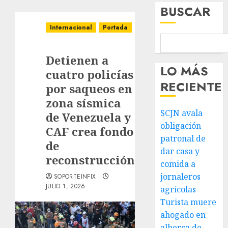
BUSCAR
Internacional
Portada
Detienen a
LO MÁS
cuatro policías
RECIENTE
por saqueos en
zona sísmica
SCJN avala
de Venezuela y
obligación
CAF crea fondo
patronal de
de
dar casa y
reconstrucción
comida a
jornaleros
SOPORTEINFIX
JULIO 1, 2026
agrícolas
Turista muere
ahogado en
alberca de