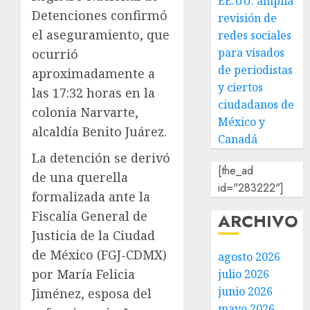
EE.UU. amplía
Detenciones confirmó
revisión de
el aseguramiento, que
redes sociales
para visados
ocurrió
de periodistas
aproximadamente a
y ciertos
las 17:32 horas en la
ciudadanos de
colonia Narvarte,
México y
alcaldía Benito Juárez.
Canadá
La detención se derivó
[the_ad
de una querella
id="283222"]
formalizada ante la
Fiscalía General de
ARCHIVO
Justicia de la Ciudad
de México (FGJ-CDMX)
agosto 2026
por María Felicia
julio 2026
junio 2026
Jiménez, esposa del
mayo 2026