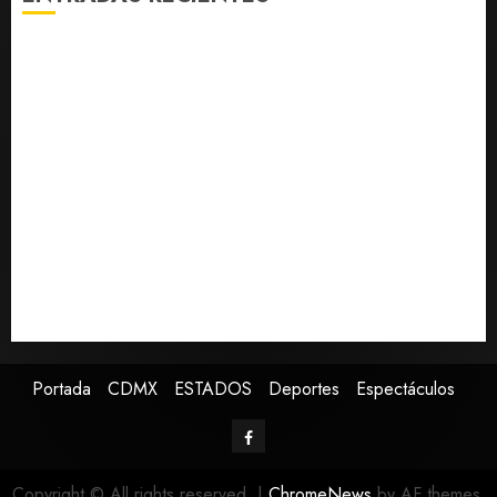
Fallece Carlos Garfias Merlos, arzobispo emérito de
Morelia
Desplome de la IA arrastra a fondos estrella de Wall
Street
Lotería Nacional emite billete por centenario de la
Asociación de Scouts en México
Estudio en Science vincula el consumo de fruta con la
evolución del cerebro humano
EE.UU. amplía revisión de redes sociales para visados
de periodistas y ciertos ciudadanos de México y
Canadá
Portada
CDMX
ESTADOS
Deportes
Espectáculos
Copyright © All rights reserved.
|
ChromeNews
by AF themes.