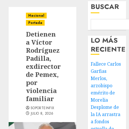
BUSCAR
Nacional
Portada
Detienen
LO MÁS
a Víctor
RECIENTE
Rodríguez
Padilla,
Fallece Carlos
exdirector
Garfias
de Pemex,
Merlos,
por
arzobispo
violencia
emérito de
familiar
Morelia
Desplome de
SOPORTEINFIX
JULIO 8, 2026
la IA arrastra
a fondos
estrella de