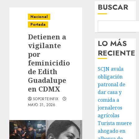
BUSCAR
Nacional
Portada
Detienen a
LO MÁS
vigilante
RECIENTE
por
feminicidio
SCJN avala
de Edith
obligación
Guadalupe
patronal de
en CDMX
dar casa y
SOPORTEINFIX
comida a
MAYO 31, 2026
jornaleros
agrícolas
Turista muere
ahogado en
alberca de