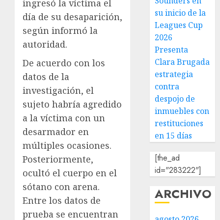
Sounders en
ingresó la víctima el
su inicio de la
día de su desaparición,
Leagues Cup
según informó la
2026
autoridad.
Presenta
Clara Brugada
De acuerdo con los
estrategia
datos de la
contra
investigación, el
despojo de
sujeto habría agredido
inmuebles con
a la víctima con un
restituciones
desarmador en
en 15 días
múltiples ocasiones.
[the_ad
Posteriormente,
id="283222"]
ocultó el cuerpo en el
sótano con arena.
ARCHIVO
Entre los datos de
prueba se encuentran
agosto 2026