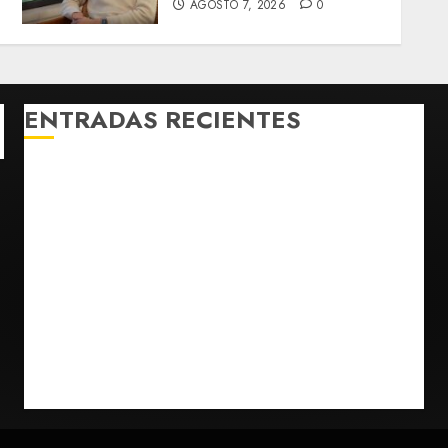
AGOSTO 7, 2026
0
ENTRADAS RECIENTES
Charlotte FC vs Atlas: Fecha, horario y canal para
ver el partido de la Leagues Cup 2026
Hijos de presidentes bajo escrutinio institucional en
Brasil, Guinea Ecuatorial, Angola y EE.UU.
Ángela Buitrago señala que videos del caso
Ayotzinapa fueron ocultados por estrategia estatal
Colombia despide al gobierno de Gustavo Petro tras
cuatro años de promesas de cambio
Ssa investiga brote de salmonelosis vinculado a
chiles jalapeños de Nuevo León y Sinaloa