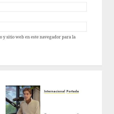
 y sitio web en este navegador para la
Internacional
Portada
Desplome de la IA arrastra
a fondos estrella de Wall
Street