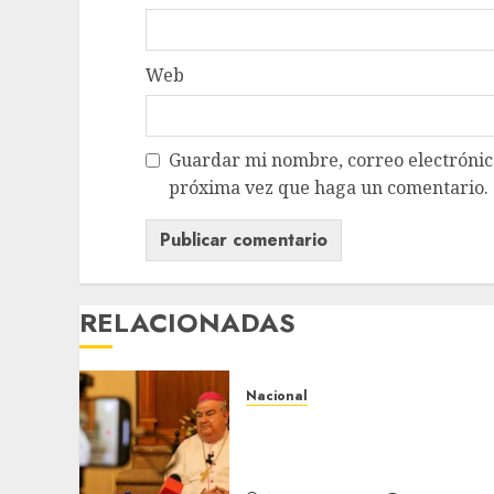
Web
Guardar mi nombre, correo electrónico
próxima vez que haga un comentario.
RELACIONADAS
Nacional
Fallece Carlos Garfias
Merlos, arzobispo emérito
de Morelia