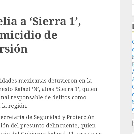
ia a ‘Sierra 1’,
micidio de
rsión
oridades mexicanas detuvieron en la
sto Rafael ‘N’, alias ‘Sierra 1’, quien
inal responsable de delitos como
 la región.
Secretaría de Seguridad y Protección
ción del presunto delincuente, quien
rio del Gobierno federal. El arresto se