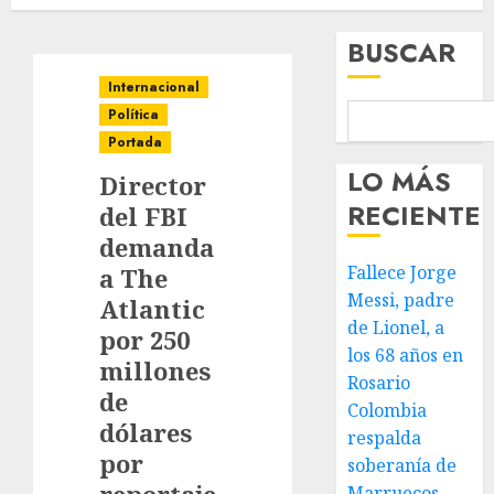
BUSCAR
Internacional
Política
Portada
LO MÁS
Director
RECIENTE
del FBI
demanda
Fallece Jorge
a The
Messi, padre
Atlantic
de Lionel, a
por 250
los 68 años en
millones
Rosario
de
Colombia
dólares
respalda
por
soberanía de
Marruecos