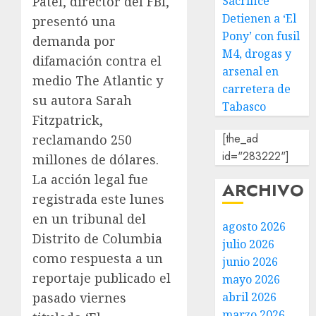
Sacrifice’
Patel, director del FBI,
Detienen a ‘El
presentó una
Pony’ con fusil
demanda por
M4, drogas y
difamación contra el
arsenal en
medio The Atlantic y
carretera de
su autora Sarah
Tabasco
Fitzpatrick,
[the_ad
reclamando 250
id="283222"]
millones de dólares.
La acción legal fue
ARCHIVO
registrada este lunes
en un tribunal del
agosto 2026
Distrito de Columbia
julio 2026
como respuesta a un
junio 2026
reportaje publicado el
mayo 2026
abril 2026
pasado viernes
marzo 2026