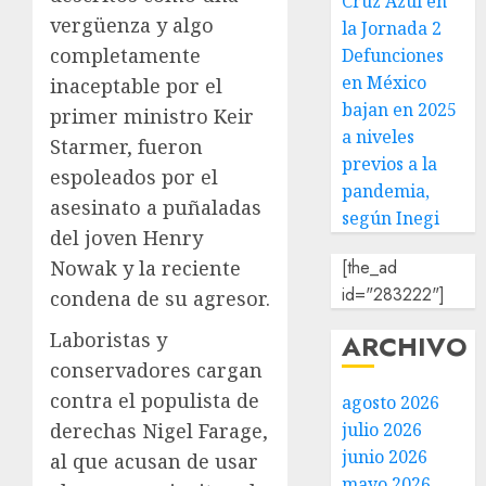
Cruz Azul en
vergüenza y algo
la Jornada 2
completamente
Defunciones
en México
inaceptable por el
bajan en 2025
primer ministro Keir
a niveles
Starmer, fueron
previos a la
espoleados por el
pandemia,
asesinato a puñaladas
según Inegi
del joven Henry
Nowak y la reciente
[the_ad
id="283222"]
condena de su agresor.
Laboristas y
ARCHIVO
conservadores cargan
contra el populista de
agosto 2026
derechas Nigel Farage,
julio 2026
junio 2026
al que acusan de usar
mayo 2026