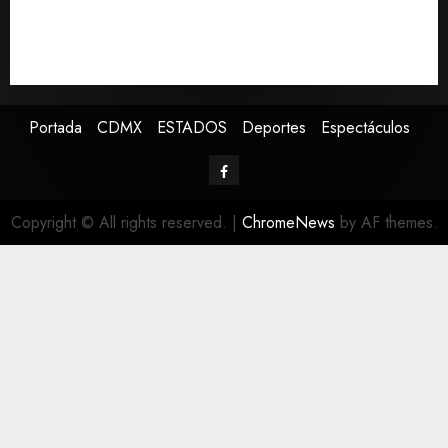
Cruz Azul en la Jornada 2
Defunciones en México bajan en 2025 a niveles
previos a la pandemia, según Inegi
Portada
CDMX
ESTADOS
Deportes
Espectáculos
Copyright © All rights reserved.
|
ChromeNews
by AF themes.