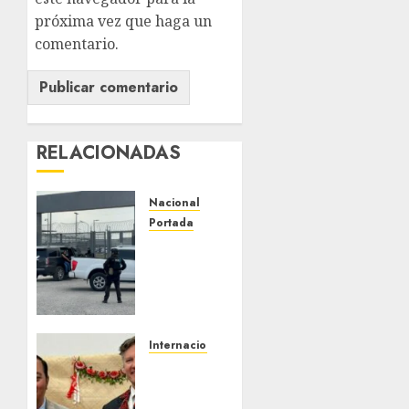
próxima vez que haga un
comentario.
RELACIONADAS
Nacional
Portada
Detienen
al
exgobernador
de
Guerrero
Ángel
Internacional
Aguirre
Christopher
por
Landau
obstrucción
desmiente