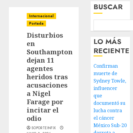
BUSCAR
Internacional
Portada
Disturbios
LO MÁS
en
RECIENTE
Southampton
dejan 11
Confirman
agentes
muerte de
heridos tras
Sydney Towle,
acusaciones
influencer
a Nigel
que
Farage por
documentó su
incitar el
lucha contra
odio
el cáncer
México Sub-20
SOPORTEINFIX
derrota a