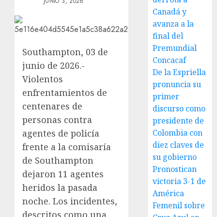
JUNIO 3, 2026
Canadá y
avanza a la
final del
Premundial
Southampton, 03 de
Concacaf
junio de 2026.-
De la Espriella
Violentos
pronuncia su
enfrentamientos de
primer
centenares de
discurso como
personas contra
presidente de
agentes de policía
Colombia con
diez claves de
frente a la comisaría
su gobierno
de Southampton
Pronostican
dejaron 11 agentes
victoria 3-1 de
heridos la pasada
América
noche. Los incidentes,
Femenil sobre
descritos como una