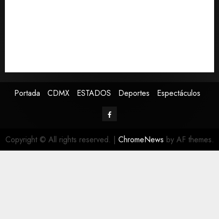
presidente de Colombia con diez claves de su
gobierno
Pronostican victoria 3-1 de América Femenil sobre
Cruz Azul en la Jornada 2
Defunciones en México bajan en 2025 a niveles
previos a la pandemia, según Inegi
Portada
CDMX
ESTADOS
Deportes
Espectáculos
Copyright © All rights reserved.
|
ChromeNews
by AF themes.