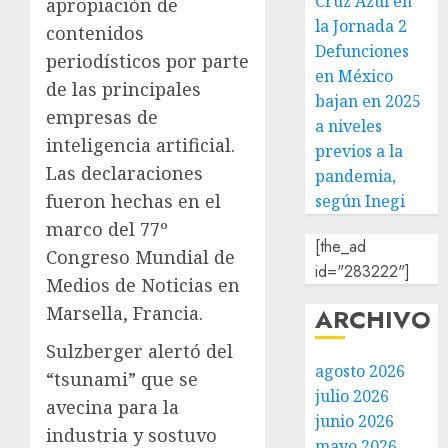
Cruz Azul en
apropiación de
la Jornada 2
contenidos
Defunciones
periodísticos por parte
en México
de las principales
bajan en 2025
empresas de
a niveles
inteligencia artificial.
previos a la
Las declaraciones
pandemia,
fueron hechas en el
según Inegi
marco del 77º
[the_ad
Congreso Mundial de
id="283222"]
Medios de Noticias en
Marsella, Francia.
ARCHIVO
Sulzberger alertó del
agosto 2026
“tsunami” que se
julio 2026
avecina para la
junio 2026
industria y sostuvo
mayo 2026