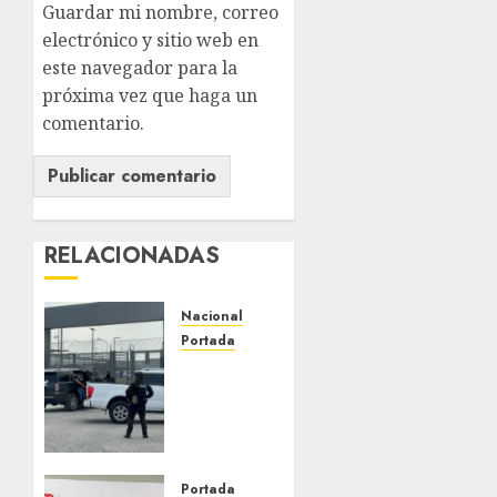
Guardar mi nombre, correo
electrónico y sitio web en
este navegador para la
próxima vez que haga un
comentario.
RELACIONADAS
Nacional
Portada
Detienen
al
exgobernador
de
Guerrero
Ángel
Portada