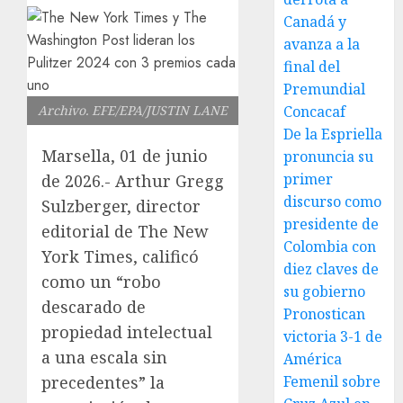
Canadá y
avanza a la
final del
Premundial
Archivo. EFE/EPA/JUSTIN LANE
Concacaf
De la Espriella
Marsella, 01 de junio
pronuncia su
primer
de 2026.- Arthur Gregg
discurso como
Sulzberger, director
presidente de
editorial de The New
Colombia con
York Times, calificó
diez claves de
como un “robo
su gobierno
descarado de
Pronostican
propiedad intelectual
victoria 3-1 de
a una escala sin
América
precedentes” la
Femenil sobre