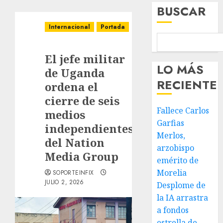
BUSCAR
Internacional
Portada
El jefe militar
LO MÁS
de Uganda
RECIENTE
ordena el
cierre de seis
Fallece Carlos
medios
Garfias
independientes
Merlos,
del Nation
arzobispo
Media Group
emérito de
Morelia
SOPORTEINFIX
JULIO 2, 2026
Desplome de
la IA arrastra
a fondos
estrella de