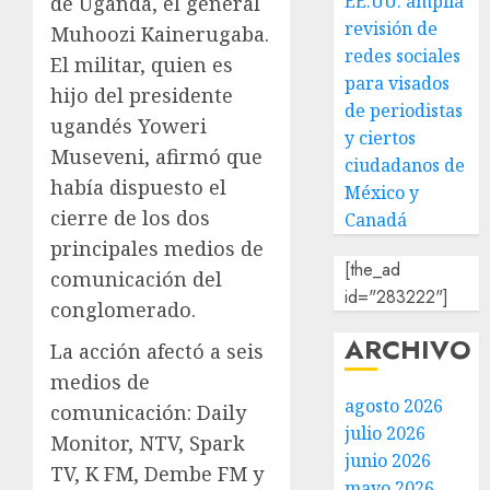
EE.UU. amplía
de Uganda, el general
revisión de
Muhoozi Kainerugaba.
redes sociales
El militar, quien es
para visados
hijo del presidente
de periodistas
ugandés Yoweri
y ciertos
Museveni, afirmó que
ciudadanos de
había dispuesto el
México y
cierre de los dos
Canadá
principales medios de
[the_ad
comunicación del
id="283222"]
conglomerado.
ARCHIVO
La acción afectó a seis
medios de
agosto 2026
comunicación: Daily
julio 2026
Monitor, NTV, Spark
junio 2026
TV, K FM, Dembe FM y
mayo 2026