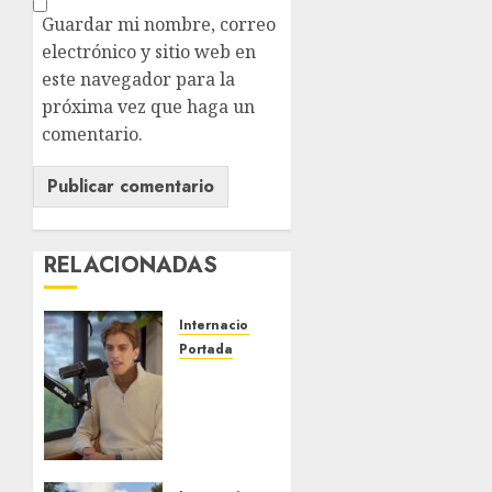
Guardar mi nombre, correo
electrónico y sitio web en
este navegador para la
próxima vez que haga un
comentario.
RELACIONADAS
Internacional
Portada
Desplome
de la IA
arrastra
a
fondos