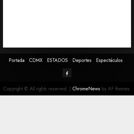
Asociación de Scouts en México
Estudio en Science vincula el consumo de fruta con la
evolución del cerebro humano
EE.UU. amplía revisión de redes sociales para visados
de periodistas y ciertos ciudadanos de México y
Canadá
Portada
CDMX
ESTADOS
Deportes
Espectáculos
Copyright © All rights reserved.
|
ChromeNews
by AF themes.