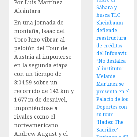
Por Luis Martínez
Sáhara y
Alcántara
busca TLC
En una jornada de
Sheinbaum
defiende
montaña, Isaac del
reestructura
Toro hizo vibrar al
de créditos
pelotón del Tour de
del Infonavit:
Austria al imponerse
“No desfalca
en la segunda etapa
al instituto”
con un tiempo de
Melanie
3:04:59 sobre un
Martinez se
recorrido de 142 km y
presenta en el
1 677 m de desnivel,
Palacio de los
Deportes con
imponiéndose a
su tour
rivales como el
‘Hades: The
norteamericano
Sacrifice’
Andrew August y el