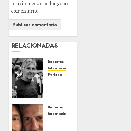
próxima vez que haga un
comentario.
RELACIONADAS
Deportes
Internacional
Portada
Fallece
Jorge
Messi,
padre
de
Deportes
Lionel,
Internacional
a los 68
Fallece
años en
Jorge