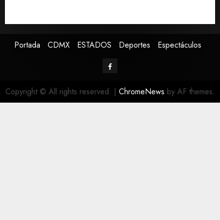
Detienen a ‘El Pony’ con fusil M4, drogas y arsenal en
carretera de Tabasco
Portada
CDMX
ESTADOS
Deportes
Espectáculos
Copyright © All rights reserved.
|
ChromeNews
by AF themes.