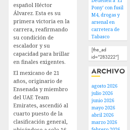
Detienen a ‘El
español Héctor
Pony’ con fusil
Álvarez. Esta es su
M4, drogas y
primera victoria en la
arsenal en
carrera, reafirmando
carretera de
Tabasco
su condición de
escalador y su
[the_ad
capacidad para brillar
id="283222"]
en finales exigentes.
ARCHIVO
El mexicano de 21
años, originario de
agosto 2026
Ensenada y miembro
julio 2026
del UAE Team
junio 2026
Emirates, ascendió al
mayo 2026
cuarto puesto de la
abril 2026
clasificación general,
marzo 2026
ubicándose a solo 16
febrero 2026